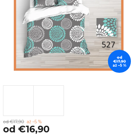
od
€17,90
až –5 %
od €17,90
až –5 %
od
€16,90