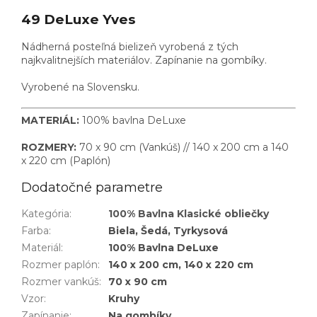
49 DeLuxe Yves
Nádherná posteľná bielizeň vyrobená z tých
najkvalitnejších materiálov. Zapínanie na gombíky.
Vyrobené na Slovensku.
MATERIÁL:
100% bavlna DeLuxe
ROZMERY:
70 x 90 cm (Vankúš) // 140 x 200 cm a 140
x 220 cm (Paplón)
Dodatočné parametre
Kategória
:
100% Bavlna Klasické obliečky
Farba
:
Biela, Šedá, Tyrkysová
Materiál
:
100% Bavlna DeLuxe
Rozmer paplón
:
140 x 200 cm, 140 x 220 cm
Rozmer vankúš
:
70 x 90 cm
Vzor
:
Kruhy
Zapínanie
:
Na gombíky