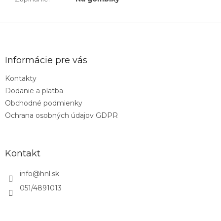
Z
á
p
ä
Informácie pre vás
t
Kontakty
i
Dodanie a platba
e
Obchodné podmienky
Ochrana osobných údajov GDPR
Kontakt
info
@
hnl.sk
051/4891013