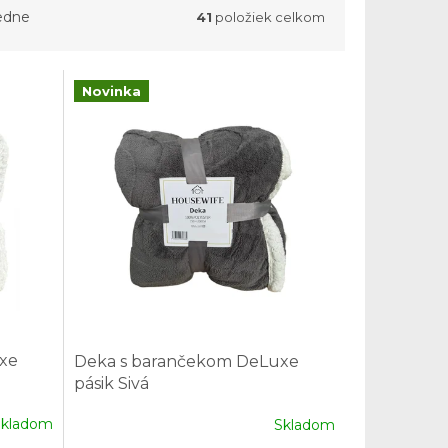
edne
41
položiek celkom
Novinka
xe
Deka s barančekom DeLuxe
pásik Sivá
Skladom
Skladom