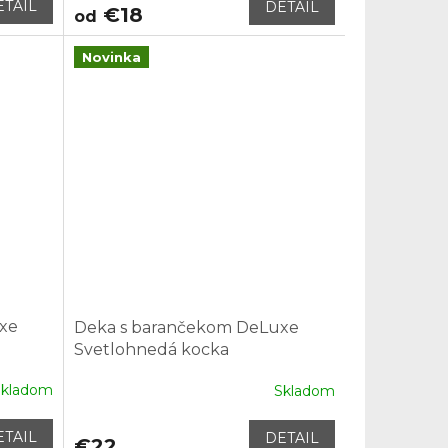
ETAIL
DETAIL
€18
od
Novinka
xe
Deka s barančekom DeLuxe
Svetlohnedá kocka
Skladom
Skladom
ETAIL
DETAIL
€22