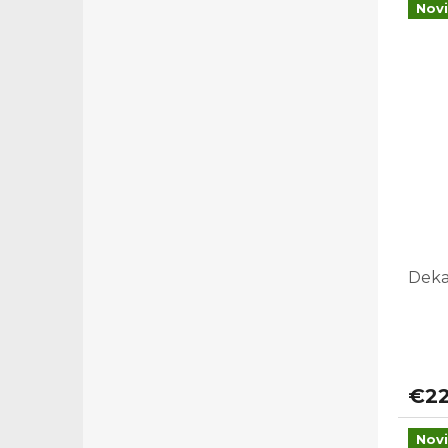
Nov
Deka 
€22
Nov