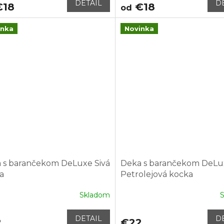
DETAIL
D
18
€18
od
inka
Novinka
 s barančekom DeLuxe Sivá
Deka s barančekom DeLu
a
Petrolejová kocka
Skladom
DETAIL
D
2
€22