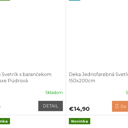
 Svetrík s barančekom
Deka Jednofarebná Svetl
xe Púdrová
150x200cm
Skladom
DETAIL
Do 
7
€14,90
inka
Novinka