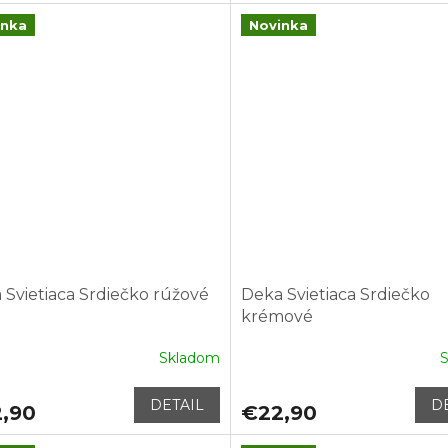
inka
Novinka
 Svietiaca Srdiečko rúžové
Deka Svietiaca Srdiečko
krémové
Skladom
DETAIL
D
,90
€22,90