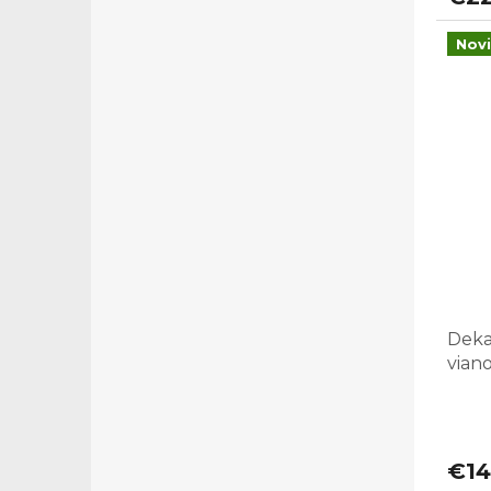
Nov
Deka
vian
€14