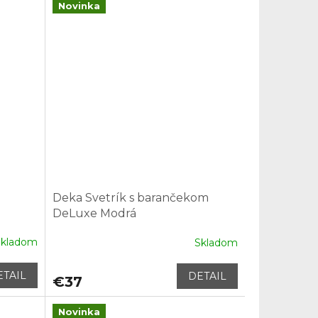
Novinka
Deka Svetrík s barančekom
DeLuxe Modrá
Skladom
Skladom
ETAIL
DETAIL
€37
Novinka