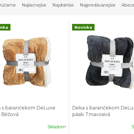
rúčame
Najlacnejšie
Najdrahšie
Najpredávanejšie
Abec
inka
Novinka
 s barančekom DeLuxe
Deka s barančekom DeLu
k Béžová
pásik Tmavosivá
Skladom