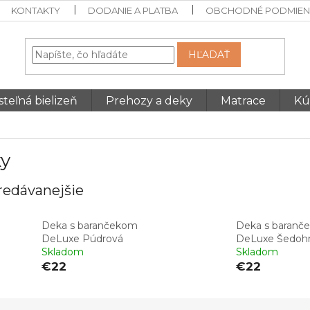
KONTAKTY
DODANIE A PLATBA
OBCHODNÉ PODMIEN
HĽADAŤ
teľná bielizeň
Prehozy a deky
Matrace
Kú
y
redávanejšie
Deka s barančekom
Deka s baranč
DeLuxe Púdrová
DeLuxe Šedoh
Skladom
Skladom
€22
€22