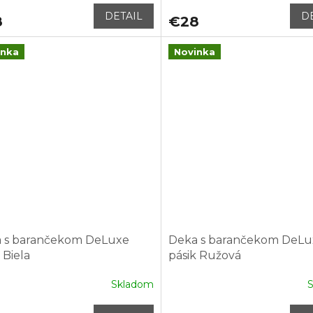
DETAIL
D
8
€28
inka
Novinka
 s barančekom DeLuxe
Deka s barančekom DeLu
 Biela
pásik Ružová
Skladom