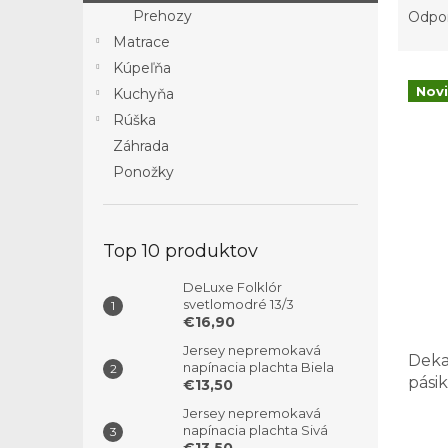
a
Prehozy
Odpo
d
Matrace
e
Kúpeľňa
V
n
Nov
Kuchyňa
ý
i
Rúška
p
e
i
p
Záhrada
s
r
Ponožky
p
o
r
d
o
u
Top 10 produktov
d
k
u
t
DeLuxe Folklór
k
o
svetlomodré 13/3
t
v
€16,90
o
Jersey nepremokavá
Deka
v
napínacia plachta Biela
pási
€13,50
Jersey nepremokavá
napínacia plachta Sivá