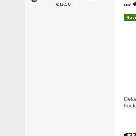
€
€13,50
od
Nov
Deka
kock
€2