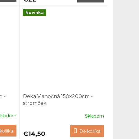
Novinka
 -
Deka Vianočná 150x200cm -
stromček
Skladom
Skladom
košíka
Do košíka
€14,50