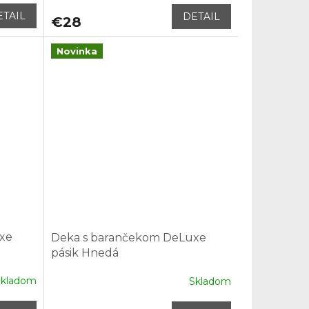
ETAIL
DETAIL
€28
Novinka
xe
Deka s barančekom DeLuxe
pásik Hnedá
Skladom
Skladom