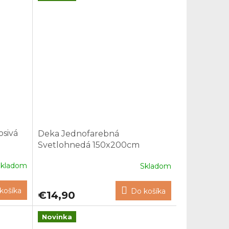
osivá
Deka Jednofarebná
Svetlohnedá 150x200cm
Skladom
Skladom
košíka
Do košíka
€14,90
Novinka