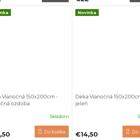
inka
Novinka
 Vianočná 150x200cm -
Deka Vianočná 150x200cm
očná ozdoba
jeleň
Skladom
Do košíka
Do 
,50
€14,50