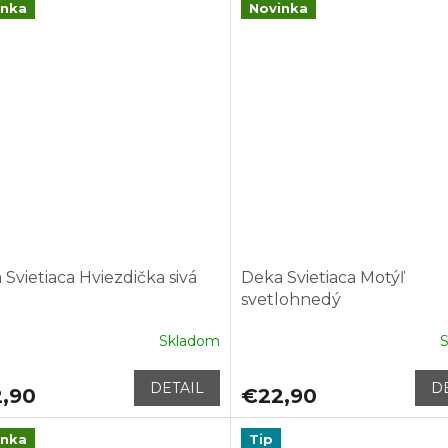
inka
Novinka
Svietiaca Hviezdička sivá
Deka Svietiaca Motýľ
svetlohnedý
Skladom
DETAIL
D
,90
€22,90
inka
Tip