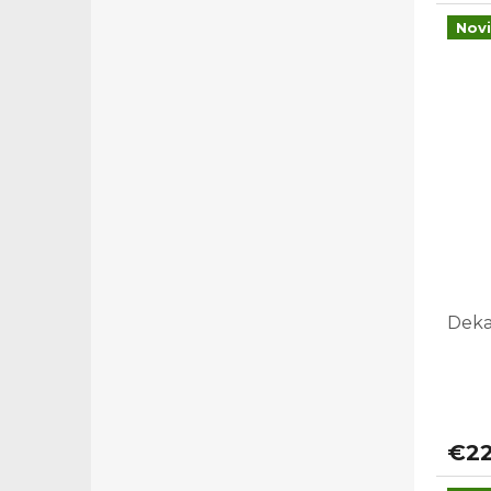
Nov
Deka
€22