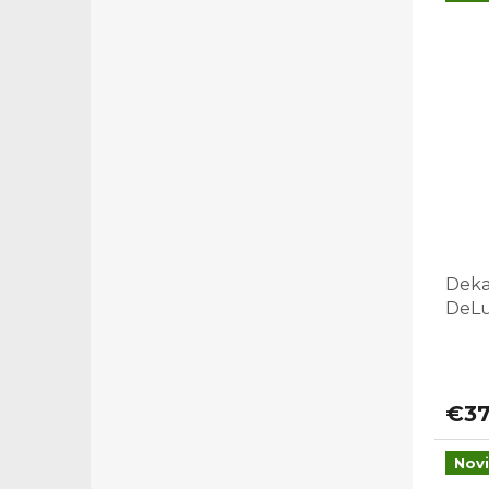
Deka
DeLu
€3
Nov