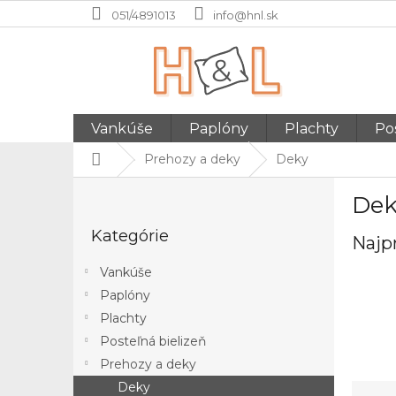
Prejsť
051/4891013
info@hnl.sk
na
obsah
Vankúše
Paplóny
Plachty
Pos
Domov
Prehozy a deky
Deky
B
Dek
o
Preskočiť
č
Kategórie
kategórie
Najp
n
ý
Vankúše
p
Paplóny
a
Plachty
n
e
Posteľná bielizeň
l
Prehozy a deky
Deky
R