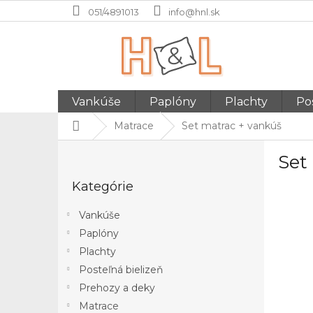
Prejsť
051/4891013
info@hnl.sk
na
obsah
Vankúše
Paplóny
Plachty
Pos
Domov
Matrace
Set matrac + vankúš
B
Set
o
Preskočiť
č
Kategórie
kategórie
n
ý
Vankúše
p
Paplóny
a
Plachty
n
e
Posteľná bielizeň
l
Prehozy a deky
Matrace