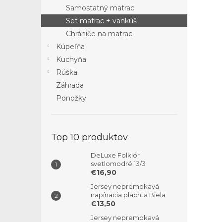
Samostatný matrac
Set matrac + vankúš
Chrániče na matrac
Kúpeľňa
Kuchyňa
Rúška
Záhrada
Ponožky
Top 10 produktov
DeLuxe Folklór
svetlomodré 13/3
€16,90
Jersey nepremokavá
napínacia plachta Biela
€13,50
Jersey nepremokavá