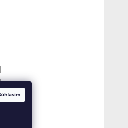
Súhlasím
eslo