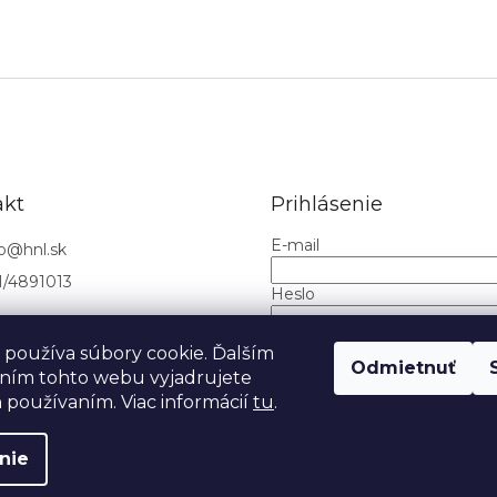
akt
Prihlásenie
E-mail
o
@
hnl.sk
1/4891013
Heslo
používa súbory cookie. Ďalším
PRIHLÁSIŤ SA
Odmietnuť
ním tohto webu vyjadrujete
Nová registrácia
Zabudnuté h
h používaním. Viac informácií
tu
.
nie
aviť nastavenie cookies