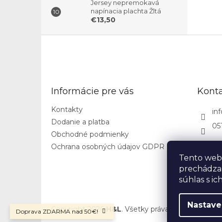
Jersey nepremokavá
napínacia plachta Žltá
€13,50
Z
á
p
ä
t
Informácie pre vás
Kont
i
e
Kontakty
inf
Dodanie a platba
05
Obchodné podmienky
Ochrana osobných údajov GDPR
Tento web 
prechádza
súhlas s ic
Nastave
Copyright 2026
H&L
. Všetky práva vyhradené.
Upr
Doprava ZDARMA nad 50€!