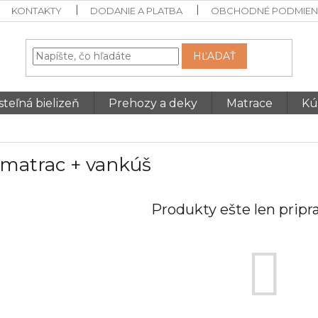
KONTAKTY
DODANIE A PLATBA
OBCHODNÉ PODMIEN
HĽADAŤ
teľná bielizeň
Prehozy a deky
Matrace
Kú
 matrac + vankúš
Produkty ešte len prip