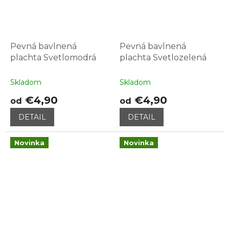
Pevná bavlnená
Pevná bavlnená
plachta Svetlomodrá
plachta Svetlozelená
Skladom
Skladom
€4,90
€4,90
od
od
DETAIL
DETAIL
Novinka
Novinka