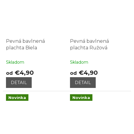
Pevná bavlnená
Pevná bavlnená
plachta Biela
plachta Ružová
Skladom
Skladom
€4,90
€4,90
od
od
DETAIL
DETAIL
Novinka
Novinka