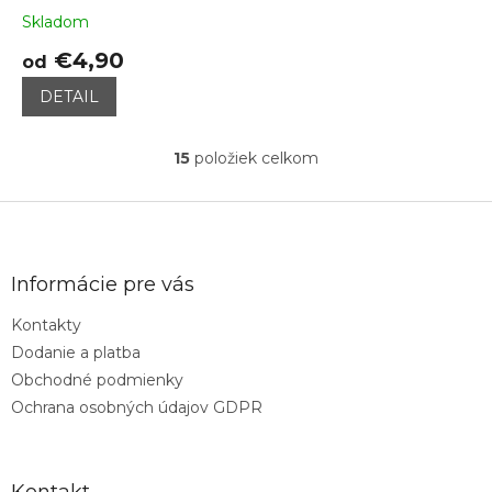
Skladom
€4,90
od
DETAIL
15
položiek celkom
O
v
l
Z
á
á
d
p
a
ä
Informácie pre vás
c
t
i
Kontakty
i
e
Dodanie a platba
p
e
r
Obchodné podmienky
v
Ochrana osobných údajov GDPR
k
y
v
ý