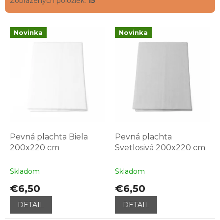
Zobrazených položiek:
15
o
v
V
Novinka
Novinka
ý
p
i
s
p
r
o
d
u
k
Pevná plachta Biela
Pevná plachta
t
200x220 cm
Svetlosivá 200x220 cm
o
v
Skladom
Skladom
€6,50
€6,50
DETAIL
DETAIL