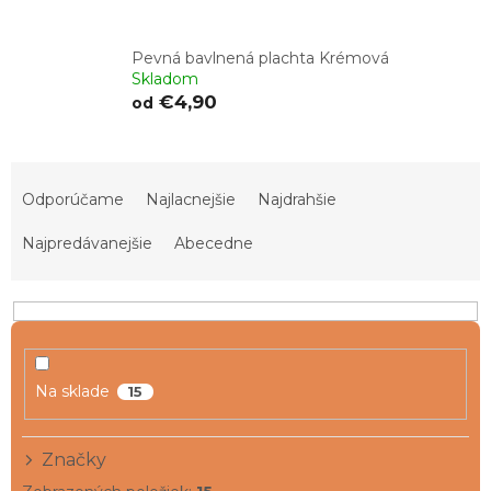
Pevná bavlnená plachta Krémová
Skladom
€4,90
od
R
a
Odporúčame
Najlacnejšie
Najdrahšie
d
e
Najpredávanejšie
Abecedne
n
i
e
p
r
o
Na sklade
15
d
u
Značky
k
t