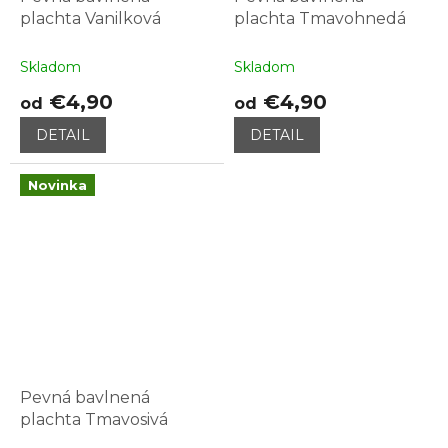
plachta Vanilková
plachta Tmavohnedá
Skladom
Skladom
€4,90
€4,90
od
od
DETAIL
DETAIL
Novinka
Pevná bavlnená
plachta Tmavosivá