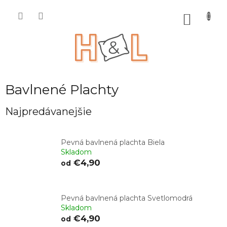
Prejsť
na
NÁKU
obsah
KOŠÍK
Bavlnené Plachty
Najpredávanejšie
Pevná bavlnená plachta Biela
Skladom
€4,90
od
Pevná bavlnená plachta Svetlomodrá
Skladom
€4,90
od