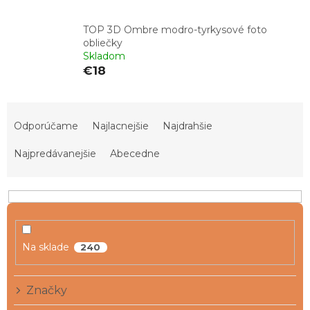
TOP 3D Ombre modro-tyrkysové foto
obliečky
Skladom
€18
R
a
Odporúčame
Najlacnejšie
Najdrahšie
d
e
Najpredávanejšie
Abecedne
n
i
e
p
r
o
Na sklade
240
d
u
Značky
k
t