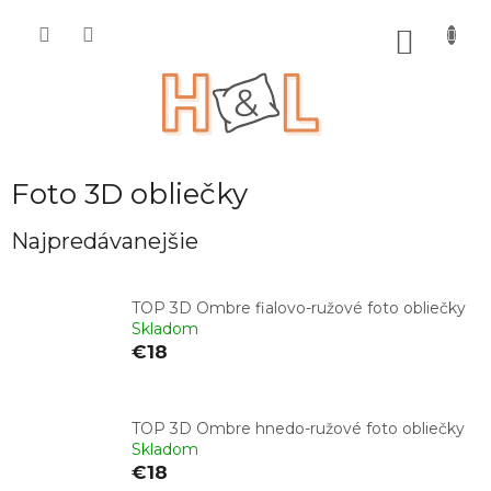
Prejsť
na
NÁKU
obsah
KOŠÍK
Foto 3D obliečky
Najpredávanejšie
TOP 3D Ombre fialovo-ružové foto obliečky
Skladom
€18
TOP 3D Ombre hnedo-ružové foto obliečky
Skladom
€18