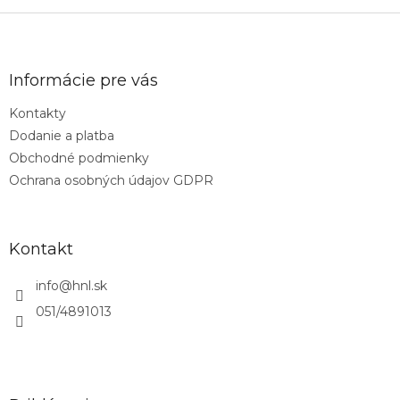
o
d
v
Z
a
a
c
á
n
i
p
i
e
ä
e
Informácie pre vás
p
t
r
Kontakty
i
v
Dodanie a platba
e
k
y
Obchodné podmienky
v
Ochrana osobných údajov GDPR
ý
p
i
s
Kontakt
u
info
@
hnl.sk
051/4891013