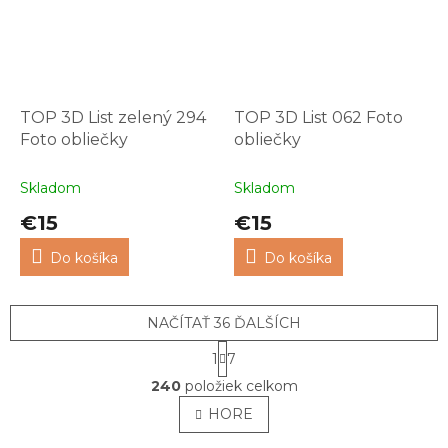
TOP 3D List zelený 294
TOP 3D List 062 Foto
Foto obliečky
obliečky
Skladom
Skladom
€15
€15
Do košíka
Do košíka
NAČÍTAŤ 36 ĎALŠÍCH
S
1
7
t
O
r
240
položiek celkom
v
á
l
HORE
n
á
k