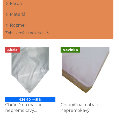
Farba
o
v
Materiál
Rozmer
Zobrazených položiek:
3
V
Akcia
Novinka
ý
p
i
s
p
r
o
d
u
€14,40
–45 %
k
Chránič na matrac
Chránič na matrac
t
nepremokavý
nepremokavý
o