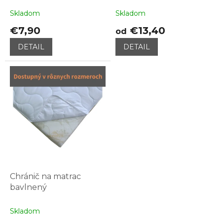
obnitkovaný
v
Skladom
Skladom
€7,90
€13,40
od
DETAIL
DETAIL
Chránič na matrac
bavlnený
Skladom