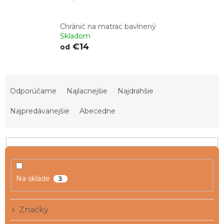
Chránič na matrac bavlnený
Skladom
€14
od
R
a
Odporúčame
Najlacnejšie
Najdrahšie
d
e
Najpredávanejšie
Abecedne
n
i
e
p
r
o
Na sklade
3
d
u
Značky
k
t