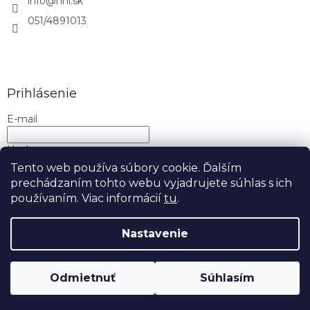
info
@
hnl.sk
s
u
051/4891013
Prihlásenie
E-mail
Heslo
Tento web používa súbory cookie. Ďalším
prechádzaním tohto webu vyjadrujete súhlas s ich
PRIHLÁSIŤ SA
používaním. Viac informácií
tu
.
Nová registrácia
Zabudnuté heslo
Nastavenie
Copyright 2026
H&L
. Všetky práva vyhradené.
Upraviť
Odmietnuť
Súhlasím
nastavenie cookies
Doprava ZDARMA nad 50€!