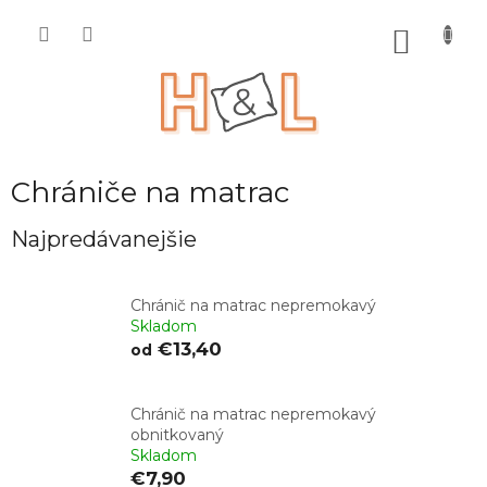
Prejsť
na
NÁKU
obsah
KOŠÍK
Chrániče na matrac
Najpredávanejšie
Chránič na matrac nepremokavý
Skladom
€13,40
od
Chránič na matrac nepremokavý
obnitkovaný
Skladom
€7,90