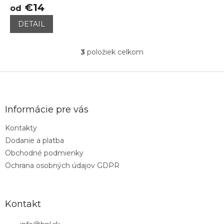
€14
od
DETAIL
3
položiek celkom
O
v
l
Z
á
á
d
p
a
ä
Informácie pre vás
c
t
i
Kontakty
i
e
Dodanie a platba
p
e
r
Obchodné podmienky
v
Ochrana osobných údajov GDPR
k
y
v
ý
Kontakt
p
i