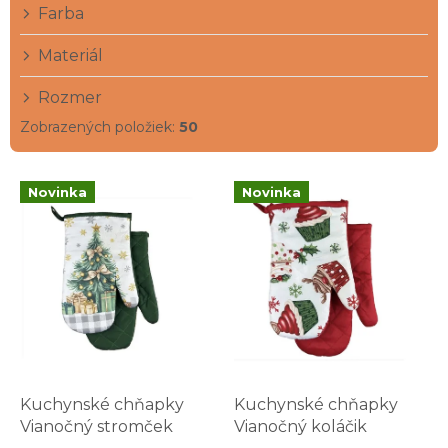
Farba
o
v
Materiál
Rozmer
Zobrazených položiek:
50
V
Novinka
Novinka
ý
p
i
s
p
r
o
d
u
k
Kuchynské chňapky
Kuchynské chňapky
t
Vianočný stromček
Vianočný koláčik
o