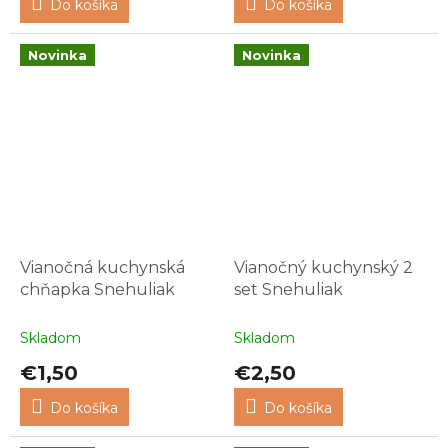
Do košíka
Do košíka
Novinka
Novinka
Vianočná kuchynská
Vianočný kuchynský 2
chňapka Snehuliak
set Snehuliak
Skladom
Skladom
€1,50
€2,50
Do košíka
Do košíka