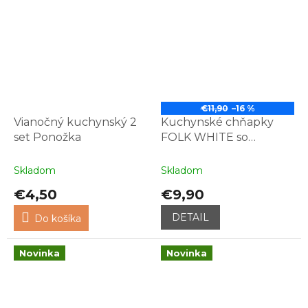
€11,90
–16 %
Vianočný kuchynský 2
Kuchynské chňapky
set Ponožka
FOLK WHITE so
zásterou
Skladom
Skladom
€4,50
€9,90
DETAIL
Do košíka
Novinka
Novinka