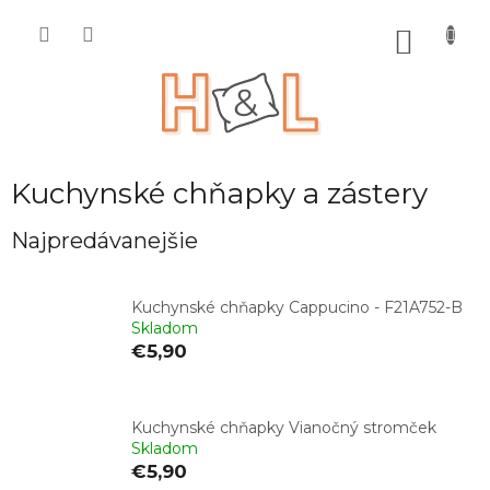
Prejsť
na
NÁKU
obsah
KOŠÍK
Kuchynské chňapky a zástery
Najpredávanejšie
Kuchynské chňapky Cappucino - F21A752-B
Skladom
€5,90
Kuchynské chňapky Vianočný stromček
Skladom
€5,90