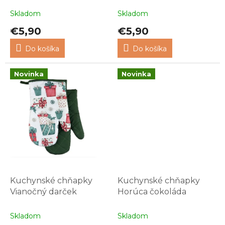
v
Skladom
Skladom
€5,90
€5,90
Do košíka
Do košíka
Novinka
Novinka
Kuchynské chňapky
Kuchynské chňapky
Vianočný darček
Horúca čokoláda
Skladom
Skladom