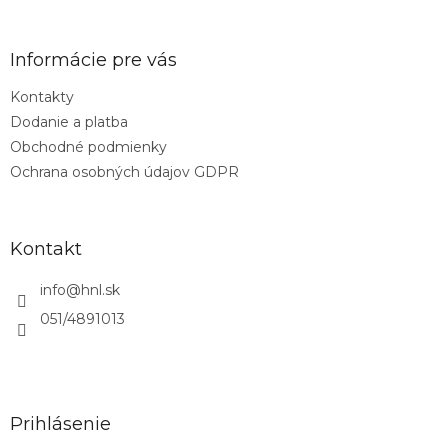
a
c
á
n
i
p
i
e
ä
e
Informácie pre vás
p
t
r
Kontakty
i
v
Dodanie a platba
e
k
y
Obchodné podmienky
v
Ochrana osobných údajov GDPR
ý
p
i
s
Kontakt
u
info
@
hnl.sk
051/4891013
Prihlásenie