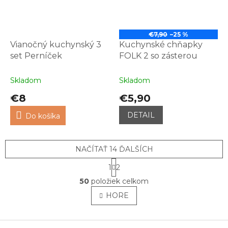
€7,90
–25 %
Vianočný kuchynský 3
Kuchynské chňapky
set Perníček
FOLK 2 so zásterou
Skladom
Skladom
€8
€5,90
DETAIL
Do košíka
NAČÍTAŤ 14 ĎALŠÍCH
S
1
2
t
O
r
50
položiek celkom
v
á
l
HORE
n
á
k
o
d
v
Z
a