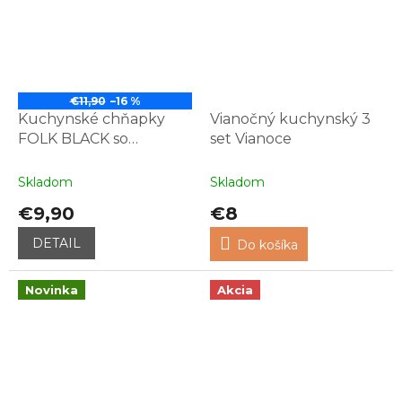
€11,90
–16 %
Kuchynské chňapky
Vianočný kuchynský 3
FOLK BLACK so
set Vianoce
zásterou
Skladom
Skladom
€9,90
€8
DETAIL
Do košíka
Novinka
Akcia