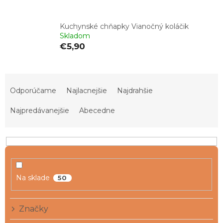
Kuchynské chňapky Vianočný koláčik
Skladom
€5,90
R
a
Odporúčame
Najlacnejšie
Najdrahšie
d
e
Najpredávanejšie
Abecedne
n
i
e
p
r
o
Na sklade
50
d
u
Značky
k
t