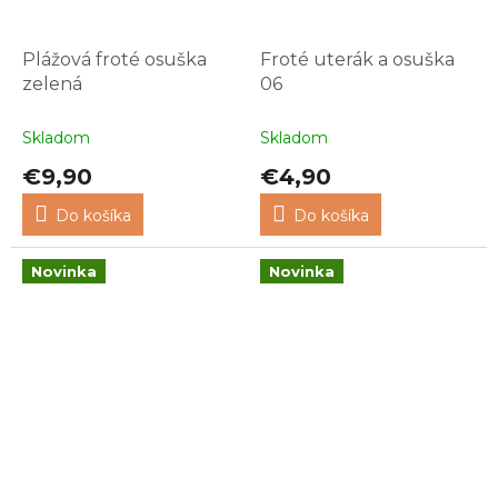
Plážová froté osuška
Froté uterák a osuška
zelená
06
Skladom
Skladom
€9,90
€4,90
Do košíka
Do košíka
Novinka
Novinka