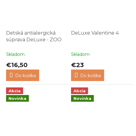
Detská antialergická
DeLuxe Valentine 4
súprava DeLuxe - ZOO
Skladom
Skladom
€16,50
€23
Do košíka
Do košíka
Akcia
Akcia
Novinka
Novinka