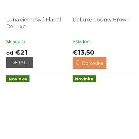
Luna čiernosivá Flanel
DeLuxe County Brown
DeLuxe
Skladom
Skladom
€21
€13,50
od
DETAIL
Do košíka
Novinka
Novinka