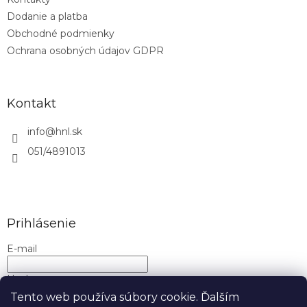
i
Dodanie a platba
e
Obchodné podmienky
Ochrana osobných údajov GDPR
Kontakt
info
@
hnl.sk
051/4891013
Prihlásenie
E-mail
Heslo
Tento web používa súbory cookie. Ďalším