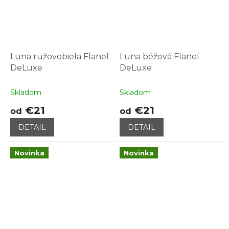
Luna ružovobiela Flanel
Luna béžová Flanel
DeLuxe
DeLuxe
Skladom
Skladom
€21
€21
od
od
DETAIL
DETAIL
Novinka
Novinka