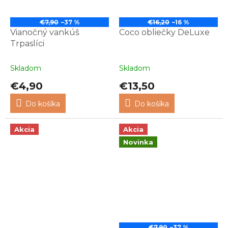
€7,90
–37 %
€16,20
–16 %
Vianočný vankúš
Coco obliečky DeLuxe
Trpaslíci
Skladom
Skladom
€4,90
€13,50
Do košíka
Do košíka
Akcia
Akcia
Novinka
€7,90
–37 %