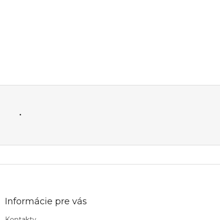
.
Z
á
p
ä
Informácie pre vás
t
Kontakty