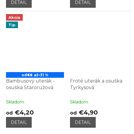
DETAIL
DETAIL
Akcia
Tip
od
€6
až
–31 %
Bambusový uterák -
Froté uterák a osuška
osuška Staroružová
Tyrkysová
Skladom
Skladom
€4,20
€4,90
od
od
DETAIL
DETAIL