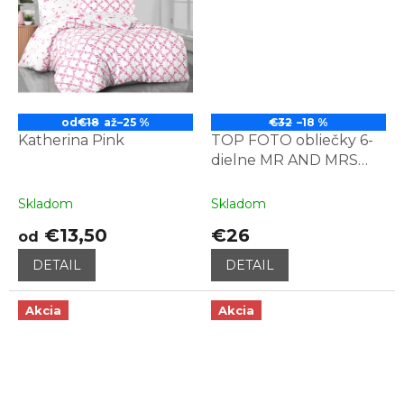
od
€18
až
–25 %
€32
–18 %
Katherina Pink
TOP FOTO obliečky 6-
dielne MR AND MRS
BLACK AND WHITE
Skladom
Skladom
€13,50
€26
od
DETAIL
DETAIL
Akcia
Akcia