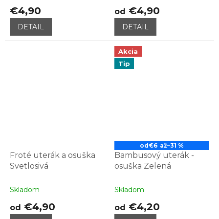
€4,90
€4,90
od
DETAIL
DETAIL
Akcia
Tip
od
€6
až
–31 %
Froté uterák a osuška
Bambusový uterák -
Svetlosivá
osuška Zelená
Skladom
Skladom
€4,90
€4,20
od
od