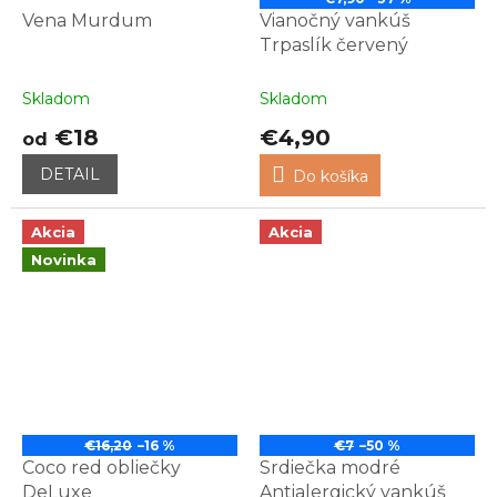
Vena Murdum
Vianočný vankúš
Trpaslík červený
Skladom
Skladom
€18
€4,90
od
DETAIL
Do košíka
Akcia
Akcia
Novinka
€16,20
–16 %
€7
–50 %
Coco red obliečky
Srdiečka modré
DeLuxe
Antialergický vankúš