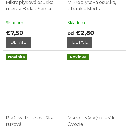
Mikroplyšová osuška,
Mikroplyšová osuška,
uterák Biela - Santa
uterák - Modrá
Skladom
Skladom
€7,50
€2,80
od
DETAIL
DETAIL
Novinka
Novinka
Plážová froté osuška
Mikroplyšový uterák
ružová
Ovocie