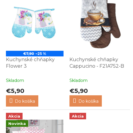
€7,90
–25 %
Kuchynské chňapky
Kuchynské chňapky
Flower 3
Cappucino - F21A752-B
Skladom
Skladom
€5,90
€5,90
Do košíka
Do košíka
Akcia
Akcia
Novinka