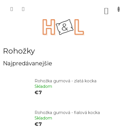
Prejsť
na
NÁKU
obsah
KOŠÍK
Rohožky
Najpredávanejšie
Rohožka gumová - zlatá kocka
Skladom
€7
Rohožka gumová - fialová kocka
Skladom
€7