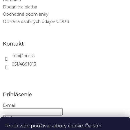
i
e
Dodanie a platba
p
e
r
Obchodné podmienky
v
Ochrana osobných údajov GDPR
k
y
v
ý
Kontakt
p
i
info
@
hnl.sk
s
u
051/4891013
Prihlásenie
E-mail
Heslo
Tento web používa súbory cookie. Ďalším