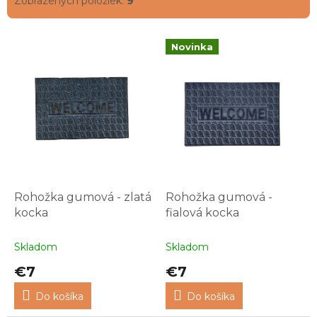
Zobrazených položiek:
9
o
v
V
Novinka
ý
p
i
s
p
r
o
d
u
k
Rohožka gumová - zlatá
Rohožka gumová -
t
kocka
fialová kocka
o
v
Skladom
Skladom
€7
€7
Do košíka
Do košíka