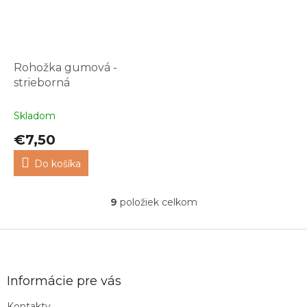
Rohožka gumová -
strieborná
Skladom
€7,50
Do košíka
9
položiek celkom
O
v
l
Z
á
á
d
p
a
ä
Informácie pre vás
c
t
i
Kontakty