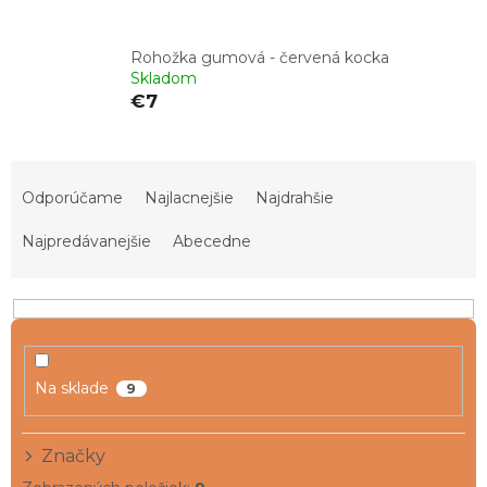
Rohožka gumová - červená kocka
Skladom
€7
R
a
Odporúčame
Najlacnejšie
Najdrahšie
d
e
Najpredávanejšie
Abecedne
n
i
e
p
r
o
Na sklade
9
d
u
Značky
k
t