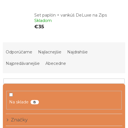
Set paplón + vankúš DeLuxe na Zips
Skladom
€35
R
a
Odporúčame
Najlacnejšie
Najdrahšie
d
e
Najpredávanejšie
Abecedne
n
i
e
p
r
o
Na sklade
8
d
u
Značky
k
t