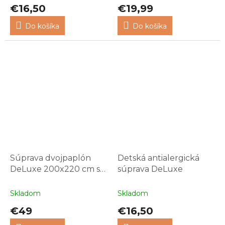
€16,50
€19,99
Do košíka
Do košíka
Súprava dvojpaplón
Detská antialergická
DeLuxe 200x220 cm s
súprava DeLuxe
vankúšmi
Skladom
Skladom
€49
€16,50