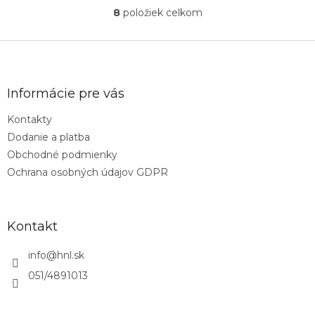
8
položiek celkom
O
v
l
Z
á
á
d
p
a
ä
Informácie pre vás
c
t
i
Kontakty
i
e
Dodanie a platba
p
e
r
Obchodné podmienky
v
Ochrana osobných údajov GDPR
k
y
v
ý
Kontakt
p
i
info
@
hnl.sk
s
u
051/4891013