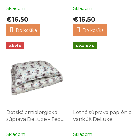
v
Skladom
Skladom
€16,50
€16,50
Do košíka
Do košíka
Akcia
Novinka
Detská antialergická
Letná súprava paplón a
súprava DeLuxe - Tedy
vankúš DeLuxe
Cute
Skladom
Skladom