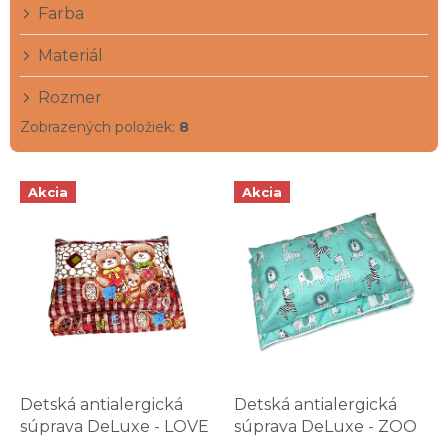
Farba
o
v
Materiál
Rozmer
Zobrazených položiek:
8
V
Akcia
Akcia
ý
p
i
s
p
r
o
d
u
k
Detská antialergická
Detská antialergická
t
súprava DeLuxe - LOVE
súprava DeLuxe - ZOO
o