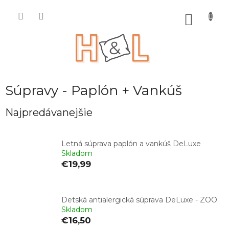
Prejsť
na
NÁKU
obsah
KOŠÍK
Súpravy - Paplón + Vankúš
Najpredávanejšie
Letná súprava paplón a vankúš DeLuxe
Skladom
€19,99
Detská antialergická súprava DeLuxe - ZOO
Skladom
€16,50