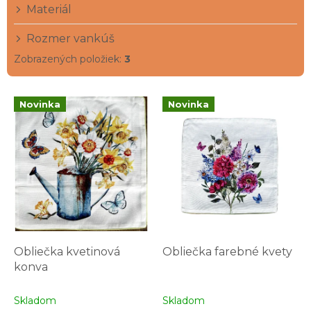
Materiál
o
v
Rozmer vankúš
Zobrazených položiek:
3
V
Novinka
Novinka
ý
p
i
s
p
r
o
d
u
k
Obliečka kvetinová
Obliečka farebné kvety
t
konva
o
v
Skladom
Skladom