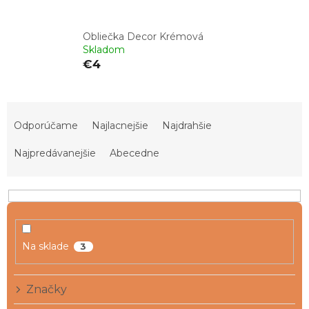
Obliečka Decor Krémová
Skladom
€4
R
a
Odporúčame
Najlacnejšie
Najdrahšie
d
e
Najpredávanejšie
Abecedne
n
i
e
p
r
o
Na sklade
3
d
u
Značky
k
t