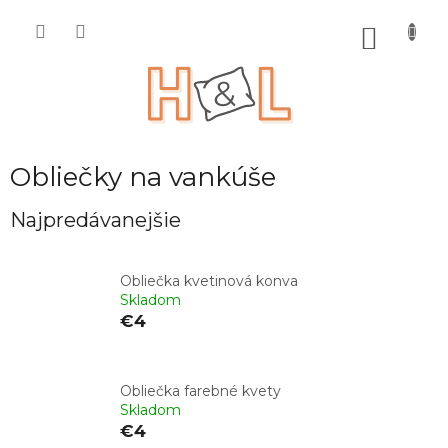
Prejsť
na
NÁKU
obsah
KOŠÍK
Obliečky na vankúše
Najpredávanejšie
Obliečka kvetinová konva
Skladom
€4
Obliečka farebné kvety
Skladom
€4