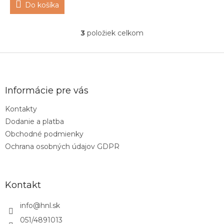
Do košíka
3
položiek celkom
O
v
l
Z
á
á
d
p
a
ä
Informácie pre vás
c
t
i
Kontakty
i
e
Dodanie a platba
p
e
r
Obchodné podmienky
v
Ochrana osobných údajov GDPR
k
y
v
ý
Kontakt
p
i
info
@
hnl.sk
s
u
051/4891013