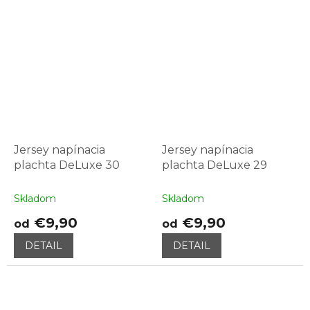
Jersey napínacia
Jersey napínacia
plachta DeLuxe 30
plachta DeLuxe 29
Skladom
Skladom
€9,90
€9,90
od
od
DETAIL
DETAIL