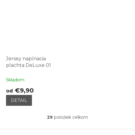
Jersey napínacia
plachta DeLuxe 01
Skladom
€9,90
od
DETAIL
29
položiek celkom
O
v
l
Z