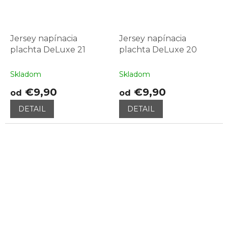
Jersey napínacia
Jersey napínacia
plachta DeLuxe 21
plachta DeLuxe 20
Skladom
Skladom
€9,90
€9,90
od
od
DETAIL
DETAIL