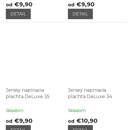
€9,90
€9,90
od
od
DETAIL
DETAIL
Jersey napínacia
Jersey napínacia
plachta DeLuxe 35
plachta DeLuxe 34
Skladom
Skladom
€9,90
€10,90
od
od