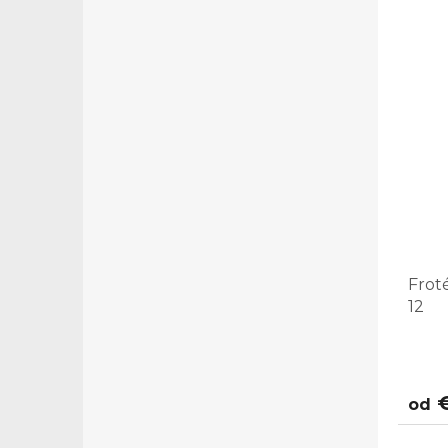
Frot
12
€
od