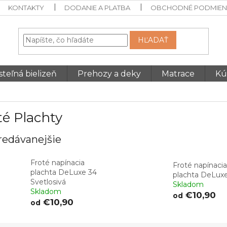
KONTAKTY
DODANIE A PLATBA
OBCHODNÉ PODMIEN
HĽADAŤ
teľná bielizeň
Prehozy a deky
Matrace
Kú
té Plachty
redávanejšie
Froté napínacia
Froté napínacia
plachta DeLuxe 34
plachta DeLux
Svetlosivá
Skladom
Skladom
€10,90
od
€10,90
od