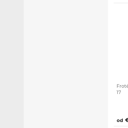
Frot
17
€
od