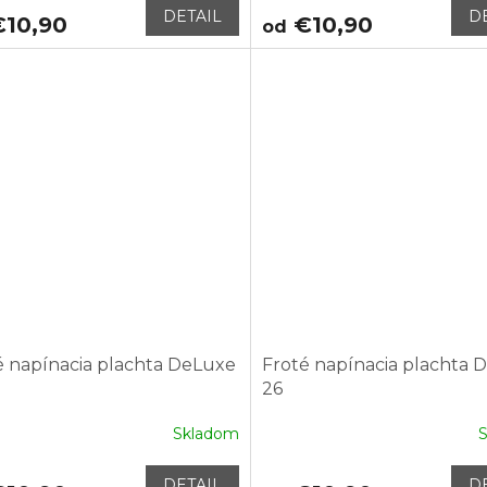
DETAIL
D
10,90
€10,90
od
é napínacia plachta DeLuxe
Froté napínacia plachta 
26
Skladom
DETAIL
D