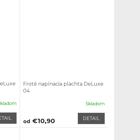
DeLuxe
Froté napínacia plachta DeLuxe
04
Skladom
Skladom
ETAIL
DETAIL
€10,90
od