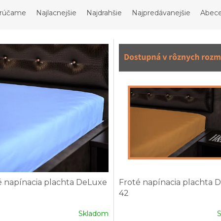
rúčame
Najlacnejšie
Najdrahšie
Najpredávanejšie
Abec
é napínacia plachta DeLuxe
Froté napínacia plachta 
42
Skladom