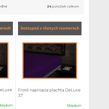
edne
24
položiek celkom
DeLuxe
Froté napínacia plachta DeLuxe
37
Skladom
Skladom