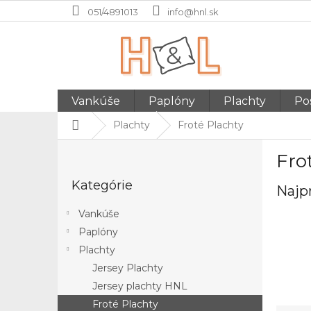
Prejsť
051/4891013
info@hnl.sk
na
obsah
Vankúše
Paplóny
Plachty
Pos
Domov
Plachty
Froté Plachty
B
Fro
o
Preskočiť
č
Kategórie
kategórie
Najp
n
ý
Vankúše
p
Paplóny
a
Plachty
n
e
Jersey Plachty
l
Jersey plachty HNL
Froté Plachty