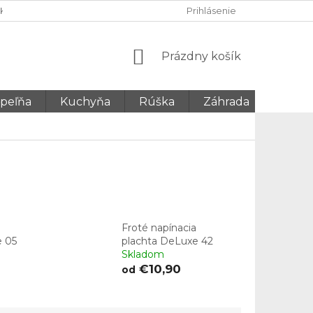
KY
OCHRANA OSOBNÝCH ÚDAJOV GDPR
Prihlásenie
NÁKUPNÝ
Prázdny košík
KOŠÍK
peľňa
Kuchyňa
Rúška
Záhrada
Ponož
Froté napínacia
e 05
plachta DeLuxe 42
Skladom
€10,90
od