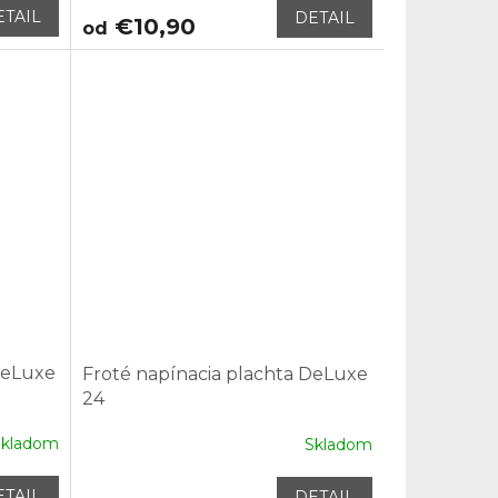
ETAIL
DETAIL
€10,90
od
DeLuxe
Froté napínacia plachta DeLuxe
24
Skladom
Skladom
ETAIL
DETAIL