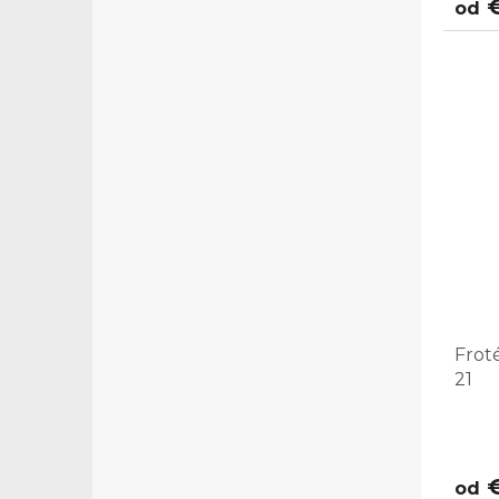
€
od
Frot
21
€
od