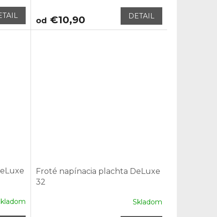
ETAIL
DETAIL
€10,90
od
DeLuxe
Froté napínacia plachta DeLuxe
32
Skladom
Skladom