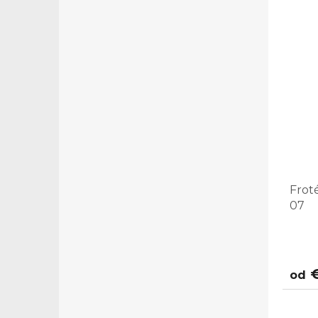
Frot
07
€
od