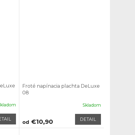
DeLuxe
Froté napínacia plachta DeLuxe
08
Skladom
Skladom
ETAIL
DETAIL
€10,90
od