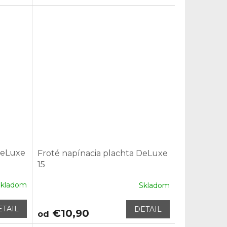
DeLuxe
Froté napínacia plachta DeLuxe
15
Skladom
Skladom
ETAIL
DETAIL
€10,90
od