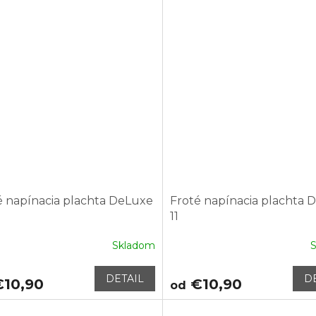
é napínacia plachta DeLuxe
Froté napínacia plachta 
11
Skladom
DETAIL
D
10,90
€10,90
od