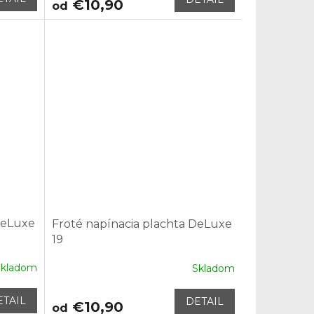
€10,90
od
DeLuxe
Froté napínacia plachta DeLuxe
19
Skladom
Skladom
ETAIL
DETAIL
€10,90
od