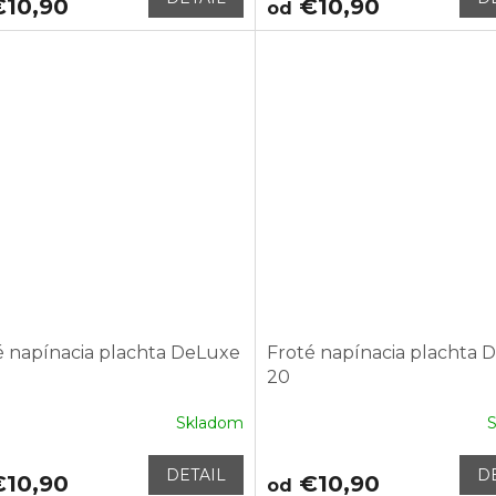
10,90
€10,90
od
é napínacia plachta DeLuxe
Froté napínacia plachta 
20
Skladom
DETAIL
D
10,90
€10,90
od