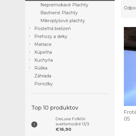
R
Nepremokavé Plachty
a
Odpo
Bavlnené Plachty
d
e
Mikroplyšové plachty
V
n
Posteľná bielizeň
ý
i
Prehozy a deky
p
e
Matrace
i
p
Kúpeľňa
s
r
p
o
Kuchyňa
r
d
Rúška
o
u
Záhrada
d
k
Ponožky
u
t
k
o
t
v
o
Top 10 produktov
Frot
v
05
DeLuxe Folklór
svetlomodré 13/3
€16,90