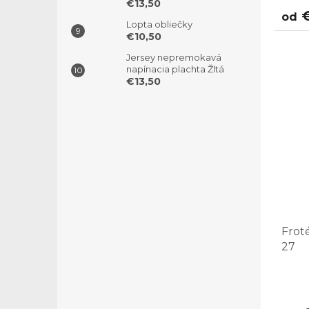
€13,50
€
od
Lopta obliečky
€10,50
Jersey nepremokavá
napínacia plachta Žltá
€13,50
Frot
27