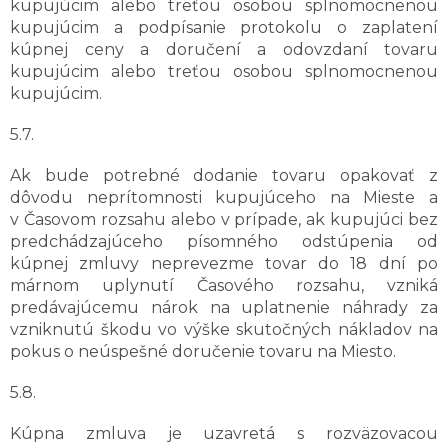
kupujúcim alebo treťou osobou splnomocnenou
kupujúcim a podpísanie protokolu o zaplatení
kúpnej ceny a doručení a odovzdaní tovaru
kupujúcim alebo treťou osobou splnomocnenou
kupujúcim.
5.7.
Ak bude potrebné dodanie tovaru opakovať z
dôvodu neprítomnosti kupujúceho na Mieste a
v Časovom rozsahu alebo v prípade, ak kupujúci bez
predchádzajúceho písomného odstúpenia od
kúpnej zmluvy neprevezme tovar do 18 dní po
márnom uplynutí Časového rozsahu, vzniká
predávajúcemu nárok na uplatnenie náhrady za
vzniknutú škodu vo výške skutočných nákladov na
pokus o neúspešné doručenie tovaru na Miesto.
5.8.
Kúpna zmluva je uzavretá s rozväzovacou