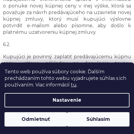
o ponuke novej kúpnej ceny v inej výške, ktorá sa
považuje za návrh predávajúceho na uzavretie novej
kúpnej zmluvy, ktorý musí kupujúci výslovne
potvrdiť e-mailom alebo písomne, aby došlo k
platnému uzatvoreniu kúpnej zmluvy.
6.2.
Kupujúci je povinný zaplatiť predávajúcemu kúpnu
cenu vrátane nákladov na doručenie tovaru
v hotovosti, resp. platobnou kartou pri osobnom
Tento web používa súbory cookie. Ďalším
prevzatí tovaru, dobierkou v mieste dodania tovaru
prechádzaním tohto webu vyjadrujete súhlas s ich
alebo bezhotovostným prevodom na účet
používaním. Viac informácií
tu
.
predávajúceho, uvedený v akceptácii objednávky
alebo na internetovej stránke predávajúceho v čase
Nastavenie
pred prevzatím tovaru.
6.3.
Odmietnuť
Súhlasím
Doprava ZDARMA nad 50€!
V prípade, ak kupujúci zaplatí predávajúcemu
kúpnu cenu bezhotovostným prevodom, za deň