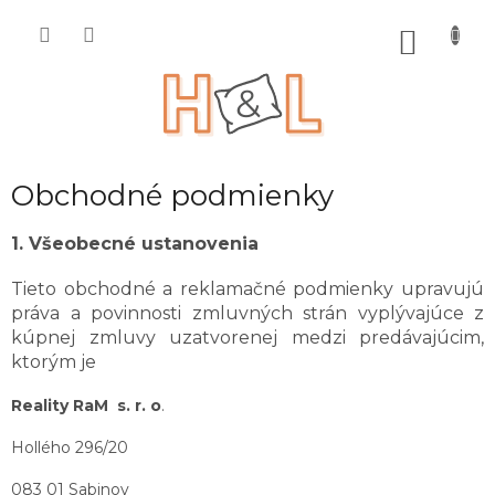
Prejsť
na
NÁKU
obsah
KOŠÍK
Obchodné podmienky
1. Všeobecné ustanovenia
Tieto obchodné a reklamačné podmienky upravujú
práva a povinnosti zmluvných strán vyplývajúce z
kúpnej zmluvy uzatvorenej medzi predávajúcim,
ktorým je
Reality RaM s. r. o
.
Hollého 296/20
083 01 Sabinov