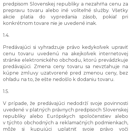
predpisom Slovenskej republiky a nezahŕňa cenu za
prepravu tovaru alebo iné voliteľné služby. Všetky
akcie platia do vypredania zásob, pokiaľ pri
konkrétnom tovare nie je uvedené inak.
1.4.
Predávajúci si vyhradzuje právo kedykoľvek upraviť
cenu tovaru uvedenú na akejkoľvek internetovej
stránke elektronického obchodu, ktorú prevádzkuje
predávajúci. Zmena ceny tovaru sa nevzťahuje na
kúpne zmluvy uzatvorené pred zmenou ceny, bez
ohľadu na to, že ešte nedošlo k dodaniu tovaru.
1.5.
V prípade, že predávajúci nedodrží svoje povinnosti
uvedené v platných právnych predpisoch Slovenskej
republiky alebo Európskych spoločenstiev alebo
v týchto obchodných a reklamačných podmienkach,
môže si kupujúci uplatniť svoje právo voči