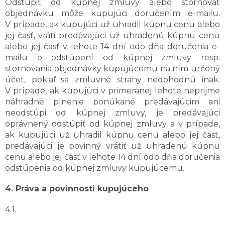
Odstúpiť od kúpnej zmluvy alebo stornovať
objednávku môže kupujúci doručením e-mailu.
V prípade, ak kupujúci už uhradil kúpnu cenu alebo
jej časť, vráti predávajúci už uhradenú kúpnu cenu
alebo jej časť v lehote 14 dní odo dňa doručenia e-
mailu o odstúpení od kúpnej zmluvy resp.
stornovania objednávky kupujúcemu na ním určený
účet, pokiaľ sa zmluvné strany nedohodnú inak.
V prípade, ak kupujúci v primeranej lehote neprijme
náhradné plnenie ponúkané predávajúcim ani
neodstúpi od kúpnej zmluvy, je predávajúci
oprávnený odstúpiť od kúpnej zmluvy a v prípade,
ak kupujúci už uhradil kúpnu cenu alebo jej časť,
predávajúci je povinný vrátiť už uhradenú kúpnu
cenu alebo jej časť v lehote 14 dní odo dňa doručenia
odstúpenia od kúpnej zmluvy kupujúcemu.
4. Práva a povinnosti kupujúceho
4.1.