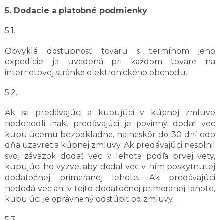
5. Dodacie a platobné podmienky
5.1.
Obvyklá dostupnosť tovaru s termínom jeho
expedície je uvedená pri každom tovare na
internetovej stránke elektronického obchodu.
5.2.
Ak sa predávajúci a kupujúci v kúpnej zmluve
nedohodli inak, predávajúci je povinný dodať vec
kupujúcemu bezodkladne, najneskôr do 30 dní odo
dňa uzavretia kúpnej zmluvy. Ak predávajúci nesplnil
svoj záväzok dodať vec v lehote podľa prvej vety,
kupujúci ho vyzve, aby dodal vec v ním poskytnutej
dodatočnej primeranej lehote. Ak predávajúci
nedodá vec ani v tejto dodatočnej primeranej lehote,
kupujúci je oprávnený odstúpiť od zmluvy.
5.3.