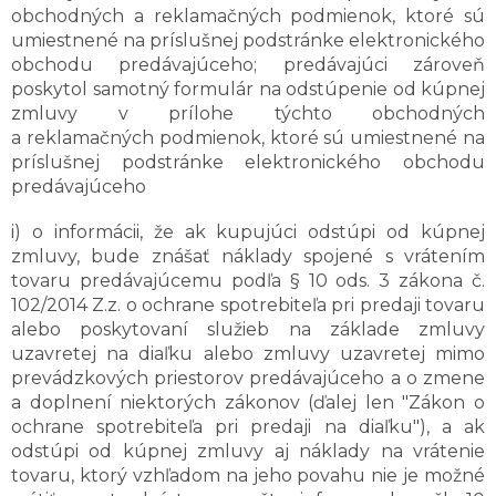
obchodných a reklamačných podmienok, ktoré sú
umiestnené na príslušnej podstránke elektronického
obchodu predávajúceho; predávajúci zároveň
poskytol samotný formulár na odstúpenie od kúpnej
zmluvy v prílohe týchto obchodných
a reklamačných podmienok, ktoré sú umiestnené na
príslušnej podstránke elektronického obchodu
predávajúceho
i) o informácii, že ak kupujúci odstúpi od kúpnej
zmluvy, bude znášať náklady spojené s vrátením
tovaru predávajúcemu podľa § 10 ods. 3 zákona č.
102/2014 Z.z. o ochrane spotrebiteľa pri predaji tovaru
alebo poskytovaní služieb na základe zmluvy
uzavretej na diaľku alebo zmluvy uzavretej mimo
prevádzkových priestorov predávajúceho a o zmene
a doplnení niektorých zákonov (ďalej len "Zákon o
ochrane spotrebiteľa pri predaji na diaľku"), a ak
odstúpi od kúpnej zmluvy aj náklady na vrátenie
tovaru, ktorý vzhľadom na jeho povahu nie je možné