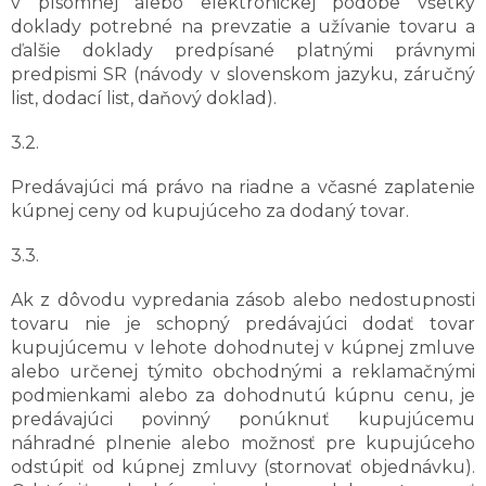
v písomnej alebo elektronickej podobe všetky
doklady potrebné na prevzatie a užívanie tovaru a
ďalšie doklady predpísané platnými právnymi
predpismi SR (návody v slovenskom jazyku, záručný
list, dodací list, daňový doklad).
3.2.
Predávajúci má právo na riadne a včasné zaplatenie
kúpnej ceny od kupujúceho za dodaný tovar.
3.3.
Ak z dôvodu vypredania zásob alebo nedostupnosti
tovaru nie je schopný predávajúci dodať tovar
kupujúcemu v lehote dohodnutej v kúpnej zmluve
alebo určenej týmito obchodnými a reklamačnými
podmienkami alebo za dohodnutú kúpnu cenu, je
predávajúci povinný ponúknuť kupujúcemu
náhradné plnenie alebo možnosť pre kupujúceho
odstúpiť od kúpnej zmluvy (stornovať objednávku).