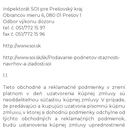
Inšpektorát SOI pre Prešovský kraj
Obrancov mieru 6, 080 01 Prešov 1
Odbor výkonu dozoru
tel. č. 051/772 15 97
fax č. 051/772 15 96
http://www.soi.sk
http://www.soi.sk/sk/Podavanie-podnetov-staznosti-
navrhov-a-ziadosti.soi
1.1.
Tieto obchodné a reklamačné podmienky v znení
platnom v deň uzatvorenia kúpnej zmluvy sú
neoddeliteľnou súčasťou kúpnej zmluvy. V prípade,
že predávajúci a kupujúci uzatvoria písomnú kúpnu
zmluvu, v ktorej si dohodnú podmienky odchylne od
týchto obchodných a reklamačných podmienok,
budú ustanovenia kúpnej zmluvy uprednostnené