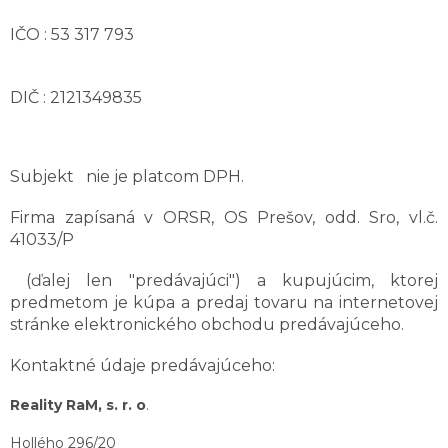
IČO : 53 317 793
DIČ :
2121349835
Subjekt nie je platcom DPH.
Firma zapísaná v ORSR, OS Prešov, odd. Sro, vl.č.
41033/P
(ďalej len "predávajúci") a kupujúcim, ktorej
predmetom je kúpa a predaj tovaru na internetovej
stránke elektronického obchodu predávajúceho.
Kontaktné údaje predávajúceho:
Reality RaM, s. r. o
.
Hollého 296/20