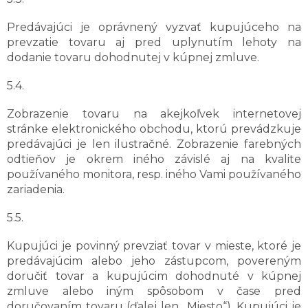
Predávajúci je oprávnený vyzvať kupujúceho na
prevzatie tovaru aj pred uplynutím lehoty na
dodanie tovaru dohodnutej v kúpnej zmluve.
5.4.
Zobrazenie tovaru na akejkoľvek internetovej
stránke elektronického obchodu, ktorú prevádzkuje
predávajúci je len ilustračné. Zobrazenie farebných
odtieňov je okrem iného závislé aj na kvalite
používaného monitora, resp. iného Vami používaného
zariadenia.
5.5.
Kupujúci je povinný prevziať tovar v mieste, ktoré je
predávajúcim alebo jeho zástupcom, povereným
doručiť tovar a kupujúcim dohodnuté v kúpnej
zmluve alebo iným spôsobom v čase pred
doručovaním tovaru (ďalej len „Miesto“). Kupujúci je