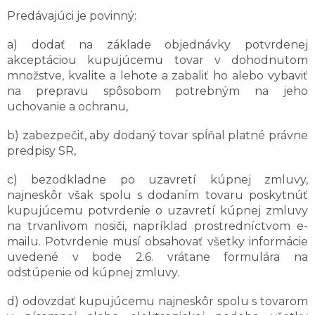
Predávajúci je povinný:
a) dodať na základe objednávky potvrdenej
akceptáciou kupujúcemu tovar v dohodnutom
množstve, kvalite a lehote a zabaliť ho alebo vybaviť
na prepravu spôsobom potrebným na jeho
uchovanie a ochranu,
b) zabezpečiť, aby dodaný tovar spĺňal platné právne
predpisy SR,
c) bezodkladne po uzavretí kúpnej zmluvy,
najneskôr však spolu s dodaním tovaru poskytnúť
kupujúcemu potvrdenie o uzavretí kúpnej zmluvy
na trvanlivom nosiči, napríklad prostredníctvom e-
mailu. Potvrdenie musí obsahovať všetky informácie
uvedené v bode 2.6. vrátane formulára na
odstúpenie od kúpnej zmluvy.
d) odovzdať kupujúcemu najneskôr spolu s tovarom