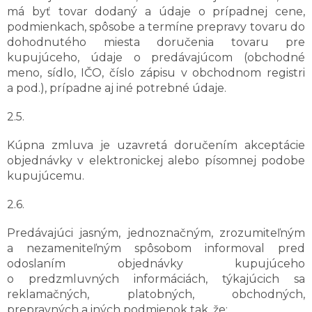
má byť tovar dodaný a údaje o prípadnej cene,
podmienkach, spôsobe a termíne prepravy tovaru do
dohodnutého miesta doručenia tovaru pre
kupujúceho, údaje o predávajúcom (obchodné
meno, sídlo, IČO, číslo zápisu v obchodnom registri
a pod.), prípadne aj iné potrebné údaje.
2.5.
Kúpna zmluva je uzavretá doručením akceptácie
objednávky v elektronickej alebo písomnej podobe
kupujúcemu.
2.6.
Predávajúci jasným, jednoznačným, zrozumiteľným
a nezameniteľným spôsobom informoval pred
odoslaním objednávky kupujúceho
o predzmluvných informáciách, týkajúcich sa
reklamačných, platobných, obchodných,
prepravných a iných podmienok tak, že: