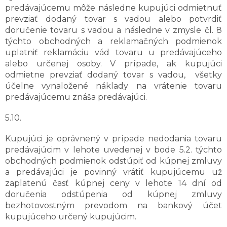
predávajúcemu môže následne kupujúci odmietnuť
prevziať dodaný tovar s vadou alebo potvrdiť
doručenie tovaru s vadou a následne v zmysle čl. 8
týchto obchodných a reklamačných podmienok
uplatniť reklamáciu vád tovaru u predávajúceho
alebo určenej osoby. V prípade, ak kupujúci
odmietne prevziať dodaný tovar s vadou, všetky
účelne vynaložené náklady na vrátenie tovaru
predávajúcemu znáša predávajúci.
5.10.
Kupujúci je oprávnený v prípade nedodania tovaru
predávajúcim v lehote uvedenej v bode 5.2. týchto
obchodných podmienok odstúpiť od kúpnej zmluvy
a predávajúci je povinný vrátiť kupujúcemu už
zaplatenú časť kúpnej ceny v lehote 14 dní od
doručenia odstúpenia od kúpnej zmluvy
bezhotovostným prevodom na bankový účet
kupujúceho určený kupujúcim.