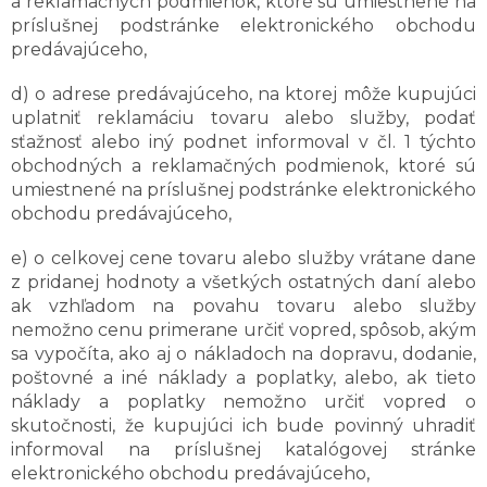
a reklamačných podmienok, ktoré sú umiestnené na
príslušnej podstránke elektronického obchodu
predávajúceho,
d) o adrese predávajúceho, na ktorej môže kupujúci
uplatniť reklamáciu tovaru alebo služby, podať
sťažnosť alebo iný podnet informoval v čl. 1 týchto
obchodných a reklamačných podmienok, ktoré sú
umiestnené na príslušnej podstránke elektronického
obchodu predávajúceho,
e) o celkovej cene tovaru alebo služby vrátane dane
z pridanej hodnoty a všetkých ostatných daní alebo
ak vzhľadom na povahu tovaru alebo služby
nemožno cenu primerane určiť vopred, spôsob, akým
sa vypočíta, ako aj o nákladoch na dopravu, dodanie,
poštovné a iné náklady a poplatky, alebo, ak tieto
náklady a poplatky nemožno určiť vopred o
skutočnosti, že kupujúci ich bude povinný uhradiť
informoval na príslušnej katalógovej stránke
elektronického obchodu predávajúceho,