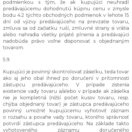
podmienkou s tým, že ak kupujúci neuhradí
predávajúcemu dohodnutú kúpnu cenu v zmysle
bodu 4.2 týchto obchodných podmienok v lehote 15
dní od výzvy predávajúceho na prevzatie tovaru,
zmluva sa od začiatku ruší, zmluvné strany si vrátia
alebo nahradia všetky prijaté plnenia a predávajúci
nadobúda právo voľne disponovať s objednaným
tovarom.
5.9.
Kupujúci je povinný skontrolovať zásielku, teda tovar
ako aj jeho obal ihneď po doručení v prítomnosti
zástupcu predávajúceho. V prípade zistenia
existencie vady tovaru a/alebo v prípade ak zásielka
nie je kompletná (nižší počet kusov tovaru, resp.
chýba objednaný tovar) je zástupca predávajúceho
povinný umožniť kupujúcemu vyhotoviť záznam
o rozsahu a povahe vady tovaru, ktorého správnosť
potvrdí zástupca predávajúceho. Na základe takto
vyhotoveného záznamu doručeného