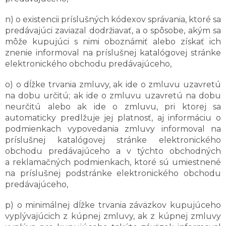
n) o existencii príslušných kódexov správania, ktoré sa
predávajúci zaviazal dodržiavať, a o spôsobe, akým sa
môže kupujúci s nimi oboznámiť alebo získať ich
znenie informoval na príslušnej katalógovej stránke
elektronického obchodu predávajúceho,
o) o dĺžke trvania zmluvy, ak ide o zmluvu uzavretú
na dobu určitú; ak ide o zmluvu uzavretú na dobu
neurčitú alebo ak ide o zmluvu, pri ktorej sa
automaticky predlžuje jej platnosť, aj informáciu o
podmienkach vypovedania zmluvy informoval na
príslušnej katalógovej stránke elektronického
obchodu predávajúceho a v týchto obchodných
a reklamačných podmienkach, ktoré sú umiestnené
na príslušnej podstránke elektronického obchodu
predávajúceho,
p) o minimálnej dĺžke trvania záväzkov kupujúceho
vyplývajúcich z kúpnej zmluvy, ak z kúpnej zmluvy