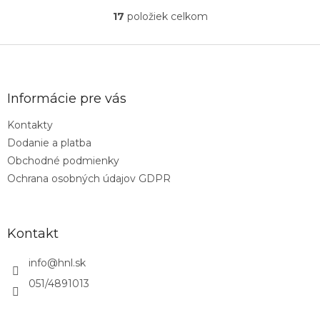
17
položiek celkom
O
v
l
Z
á
á
d
p
a
ä
Informácie pre vás
c
t
i
Kontakty
i
e
Dodanie a platba
p
e
r
Obchodné podmienky
v
Ochrana osobných údajov GDPR
k
y
v
ý
Kontakt
p
i
info
@
hnl.sk
s
u
051/4891013