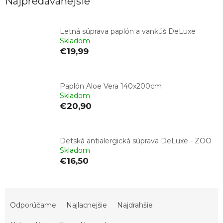
Najpredávanejšie
Letná súprava paplón a vankúš DeLuxe
Skladom
€19,99
Paplón Aloe Vera 140x200cm
Skladom
€20,90
Detská antialergická súprava DeLuxe - ZOO
Skladom
€16,50
R
a
Odporúčame
Najlacnejšie
Najdrahšie
d