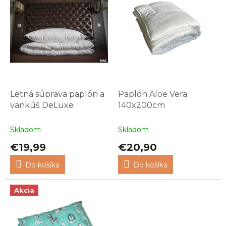
p
i
s
p
r
o
d
u
k
Letná súprava paplón a
Paplón Aloe Vera
t
vankúš DeLuxe
140x200cm
o
v
Skladom
Skladom
€19,99
€20,90
Do košíka
Do košíka
Akcia