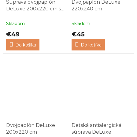
Súprava dvojpaplón
Dvojpaplón DeLuxe
DeLuxe 200x220 cm s
220x240 cm
vankúšmi
Skladom
Skladom
€49
€45
Do košíka
Do košíka
Dvojpaplón DeLuxe
Detská antialergická
200x220 cm
súprava DeLuxe