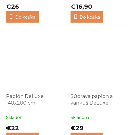
€26
€16,90
Do košíka
Do košíka
Paplón DeLuxe
Súprava paplón a
140x200 cm
vankúš DeLuxe
Skladom
Skladom
€22
€29