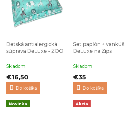
Detská antialergická
Set paplón + vankúš
súprava DeLuxe - ZOO
DeLuxe na Zips
Skladom
Skladom
€16,50
€35
Do košíka
Do košíka
Novinka
Akcia