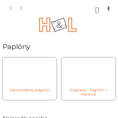
Prejsť
na
NÁKU
obsah
KOŠÍK
Paplóny
Samostatný paplón
Súpravy - Paplón +
Vankúš