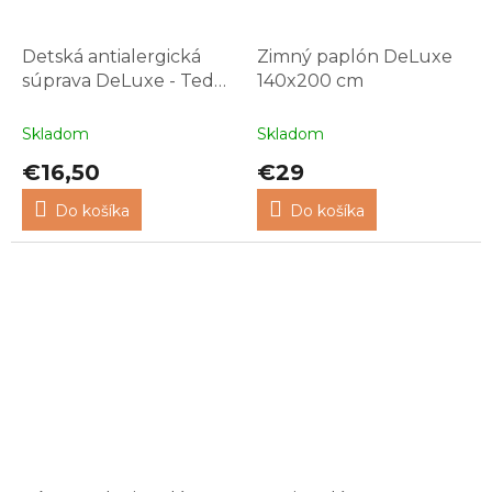
Detská antialergická
Zimný paplón DeLuxe
súprava DeLuxe - Tedy
140x200 cm
Cute
Skladom
Skladom
€16,50
€29
Do košíka
Do košíka