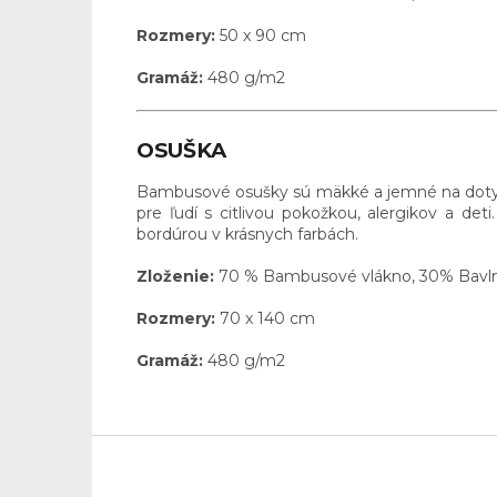
Rozmery:
50 x 90 cm
Gramáž:
480 g/m2
OSUŠKA
Bambusové osušky sú mäkké a jemné na dotyk. 
pre ľudí s citlivou pokožkou, alergikov a 
bordúrou v krásnych farbách.
Zloženie:
70 % Bambusové vlákno, 30% Bavl
Rozmery:
70 x 140 cm
Gramáž:
480 g/m2
Z
á
p