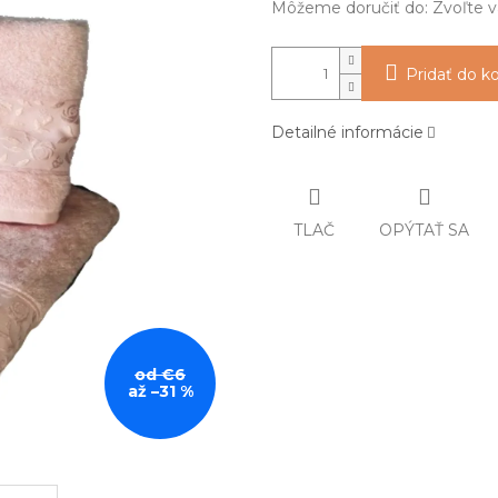
Môžeme doručiť do:
Zvoľte v
Pridať do k
Detailné informácie
TLAČ
OPÝTAŤ SA
od €6
až –31 %