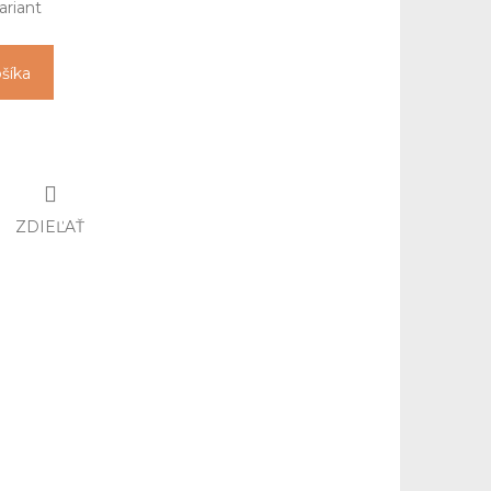
ariant
ošíka
ZDIEĽAŤ