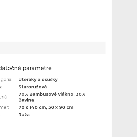
datočné parametre
gória
:
Uteráky a osušky
ba
:
Staroružová
70% Bambusové vlákno, 30%
riál
:
Bavlna
mer
:
70 x 140 cm, 50 x 90 cm
r
:
Ruža