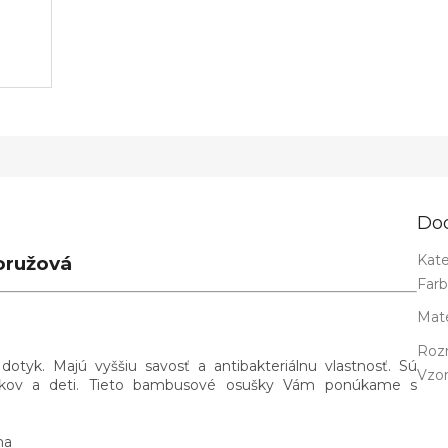
Do
Kate
oružová
Far
Mate
Roz
yk. Majú vyššiu savosť a antibakteriálnu vlastnosť. Sú
Vzo
rgikov a deti. Tieto bambusové osušky Vám ponúkame s
na