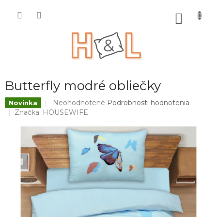
Prejsť
na
NÁKU
obsah
KOŠÍK
Butterfly modré obliečky
Priemerné
Neohodnotené
Podrobnosti hodnotenia
Novinka
hodnotenie
Značka:
HOUSEWIFE
produktu
je
0,0
z
5
hviezdičiek.