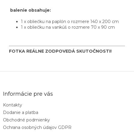
balenie obsahuje:
1 x obliečku na paplón o rozmere 140 x 200 cm
1 x obliečku na vankúš o rozmere 70 x 90 cm
FOTKA REÁLNE ZODPOVEDÁ SKUTOČNOSTI!
Z
á
p
ä
Informácie pre vás
t
Kontakty
i
Dodanie a platba
e
Obchodné podmienky
Ochrana osobných údajov GDPR