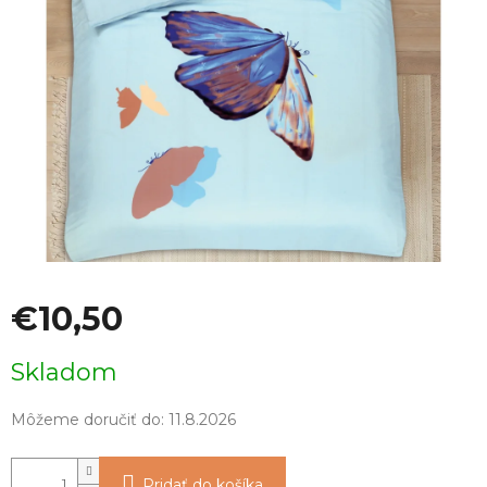
€10,50
Jednotková
Skladom
cena:
Môžeme doručiť do:
11.8.2026
Pridať do košíka