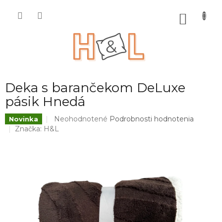
Prejsť
na
NÁKU
obsah
KOŠÍK
Deka s barančekom DeLuxe
pásik Hnedá
Priemerné
Neohodnotené
Podrobnosti hodnotenia
Novinka
hodnotenie
Značka:
H&L
produktu
je
0,0
z
5
hviezdičiek.