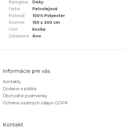
Kategória
:
Deky
Farba
:
Petrolejová
Materiál
:
100% Polyester
Rozmer
:
150 x 200 cm
Vzor
:
kocka
Zateplená
:
Áno
Z
á
p
ä
Informácie pre vás
t
Kontakty
i
Dodanie a platba
e
Obchodné podmienky
Ochrana osobných údajov GDPR
Kontakt