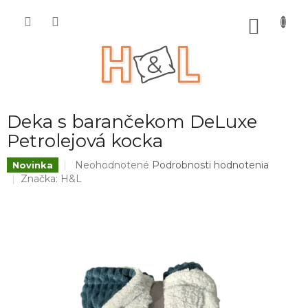
Prejsť
na
NÁKU
obsah
KOŠÍK
Deka s barančekom DeLuxe
Petrolejová kocka
Priemerné
Neohodnotené
Podrobnosti hodnotenia
Novinka
hodnotenie
Značka:
H&L
produktu
je
0,0
z
5
hviezdičiek.