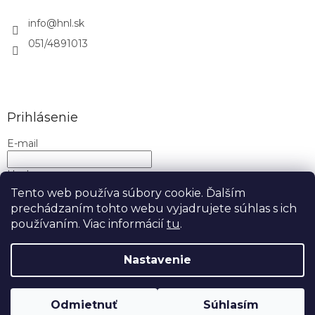
info
@
hnl.sk
051/4891013
Prihlásenie
E-mail
Heslo
Tento web používa súbory cookie. Ďalším
prechádzaním tohto webu vyjadrujete súhlas s ich
PRIHLÁSIŤ SA
používaním. Viac informácií
tu
.
Nová registrácia
Zabudnuté heslo
Nastavenie
Copyright 2026
H&L
. Všetky práva vyhradené.
Upraviť
nastavenie cookies
Odmietnuť
Súhlasím
Doprava ZDARMA nad 50€!