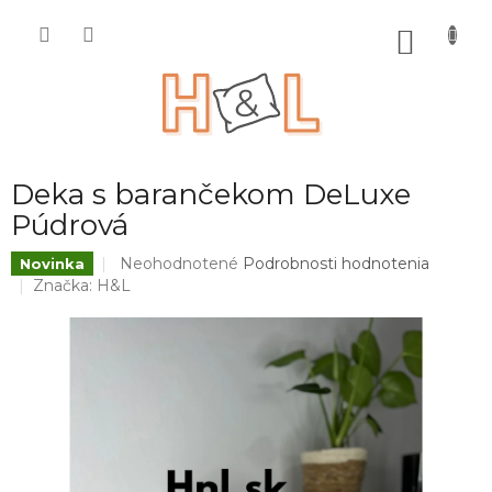
Prejsť
na
NÁKU
obsah
KOŠÍK
Deka s barančekom DeLuxe
Púdrová
Priemerné
Neohodnotené
Podrobnosti hodnotenia
Novinka
hodnotenie
Značka:
H&L
produktu
je
0,0
z
5
hviezdičiek.