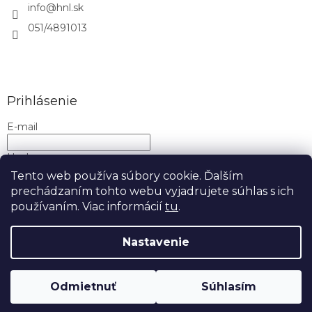
info
@
hnl.sk
051/4891013
Prihlásenie
E-mail
Heslo
Tento web používa súbory cookie. Ďalším
prechádzaním tohto webu vyjadrujete súhlas s ich
PRIHLÁSIŤ SA
používaním. Viac informácií
tu
.
Nová registrácia
Zabudnuté heslo
Nastavenie
Copyright 2026
H&L
. Všetky práva vyhradené.
Upraviť
nastavenie cookies
Odmietnuť
Súhlasím
Doprava ZDARMA nad 50€!