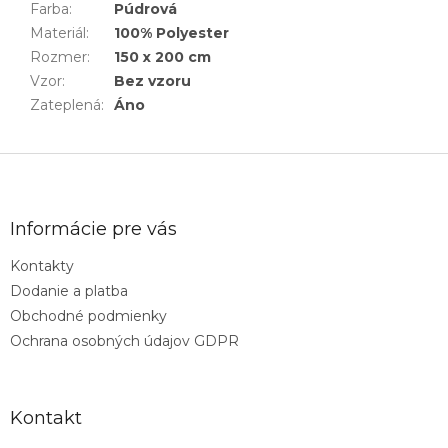
Farba
:
Púdrová
Materiál
:
100% Polyester
Rozmer
:
150 x 200 cm
Vzor
:
Bez vzoru
Zateplená
:
Áno
Z
á
p
ä
Informácie pre vás
t
Kontakty
i
Dodanie a platba
e
Obchodné podmienky
Ochrana osobných údajov GDPR
Kontakt