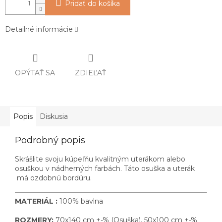
Pridať do košíka
Detailné informácie
OPÝTAŤ SA
ZDIEĽAŤ
Popis
Diskusia
Podrobný popis
Skrášlite svoju kúpeľňu kvalitným uterákom alebo
osuškou v nádherných farbách. Táto osuška a uterák
má ozdobnú bordúru.
MATERIÁL :
100% bavlna
ROZMERY:
70x140 cm +-% (Osuška), 50x100 cm +-%