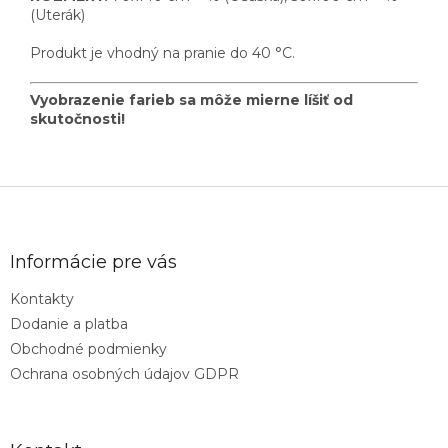
(Uterák)
Produkt je vhodný na pranie do 40 °C.
Vyobrazenie farieb sa môže mierne líšiť od
skutočnosti!
Z
á
p
ä
Informácie pre vás
t
Kontakty
i
Dodanie a platba
e
Obchodné podmienky
Ochrana osobných údajov GDPR