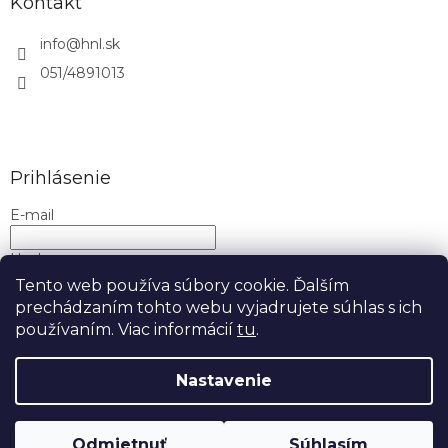
Kontakt
info
@
hnl.sk
051/4891013
Prihlásenie
E-mail
Heslo
Tento web používa súbory cookie. Ďalším
prechádzaním tohto webu vyjadrujete súhlas s ich
PRIHLÁSIŤ SA
používaním. Viac informácií
tu
.
Nová registrácia
Zabudnuté heslo
Nastavenie
Copyright 2026
H&L
. Všetky práva vyhradené.
Upraviť
nastavenie cookies
Odmietnuť
Súhlasím