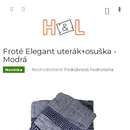
Prejsť
na
NÁKU
obsah
KOŠÍK
Froté Elegant uterák+osuška -
Modrá
Priemerné
Neohodnotené
Podrobnosti hodnotenia
Novinka
hodnotenie
produktu
je
0,0
z
5
hviezdičiek.