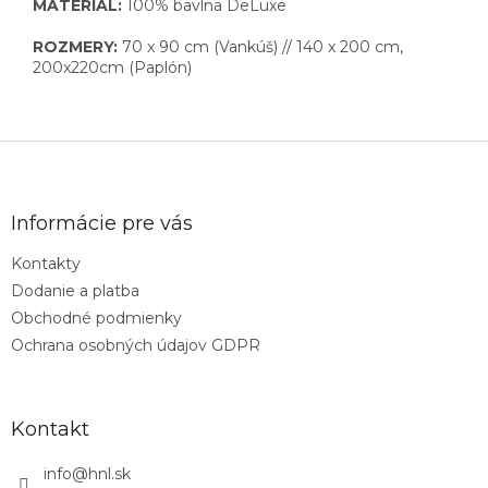
MATERIÁL:
100% bavlna DeLuxe
ROZMERY:
70 x 90 cm (Vankúš) // 140 x 200 cm,
200x220cm (Paplón)
Z
á
p
ä
Informácie pre vás
t
Kontakty
i
Dodanie a platba
e
Obchodné podmienky
Ochrana osobných údajov GDPR
Kontakt
info
@
hnl.sk