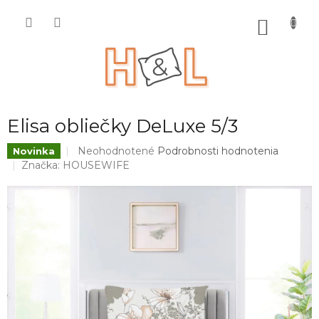
Prejsť
na
NÁKU
obsah
KOŠÍK
Elisa obliečky DeLuxe 5/3
Priemerné
Neohodnotené
Podrobnosti hodnotenia
Novinka
hodnotenie
Značka:
HOUSEWIFE
produktu
je
0,0
z
5
hviezdičiek.