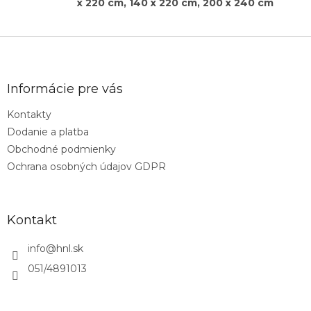
x 220 cm, 140 x 220 cm, 200 x 240 cm
Z
á
p
ä
Informácie pre vás
t
Kontakty
i
Dodanie a platba
e
Obchodné podmienky
Ochrana osobných údajov GDPR
Kontakt
info
@
hnl.sk
051/4891013