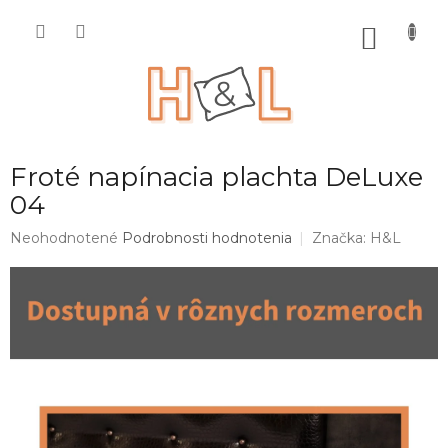
Prejsť
na
NÁKU
obsah
KOŠÍK
Froté napínacia plachta DeLuxe
04
Priemerné
Neohodnotené
Podrobnosti hodnotenia
Značka:
H&L
hodnotenie
produktu
je
0,0
z
5
hviezdičiek.