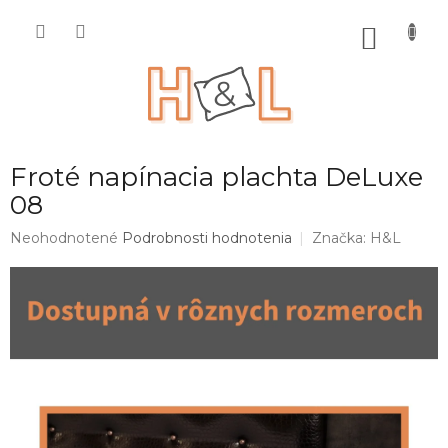
Prejsť
na
NÁKU
obsah
KOŠÍK
Froté napínacia plachta DeLuxe
08
Priemerné
Neohodnotené
Podrobnosti hodnotenia
Značka:
H&L
hodnotenie
produktu
je
0,0
z
5
hviezdičiek.