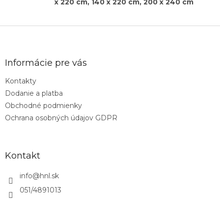
x 220 cm, 140 x 220 cm, 200 x 240 cm
Z
á
p
ä
Informácie pre vás
t
Kontakty
i
Dodanie a platba
e
Obchodné podmienky
Ochrana osobných údajov GDPR
Kontakt
info
@
hnl.sk
051/4891013