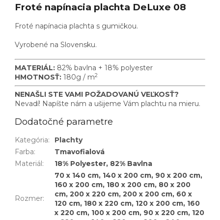
Froté napínacia plachta DeLuxe 08
Froté napínacia plachta s gumičkou.
Vyrobené na Slovensku.
MATERIÁL:
82% bavlna + 18%
polyester
2
HMOTNOSŤ:
180g / m
NENAŠLI STE VAMI POŽADOVANÚ VEĽKOSŤ?
Nevadí! Napíšte nám a ušijeme Vám plachtu na mieru.
Dodatočné parametre
Kategória
:
Plachty
Farba
:
Tmavofialová
Materiál
:
18% Polyester, 82% Bavlna
70 x 140 cm, 140 x 200 cm, 90 x 200 cm,
160 x 200 cm, 180 x 200 cm, 80 x 200
cm, 200 x 220 cm, 200 x 200 cm, 60 x
Rozmer
:
120 cm, 180 x 220 cm, 120 x 200 cm, 160
x 220 cm, 100 x 200 cm, 90 x 220 cm, 120