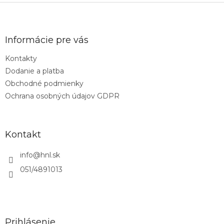
Z
á
p
ä
Informácie pre vás
t
Kontakty
i
Dodanie a platba
e
Obchodné podmienky
Ochrana osobných údajov GDPR
Kontakt
info
@
hnl.sk
051/4891013
Prihlásenie