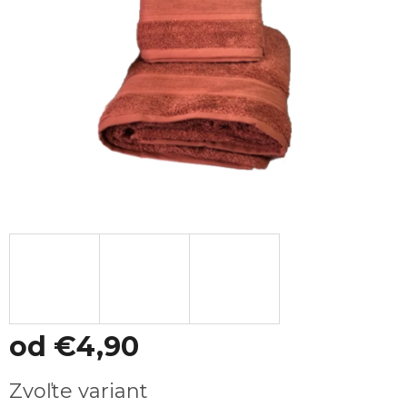
od
€4,90
Jednotková
Zvoľte variant
cena: