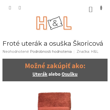
Prejsť
na
NÁKU
obsah
KOŠÍK
Froté uterák a osuška Škoricová
Priemerné
Neohodnotené
Podrobnosti hodnotenia
Značka:
H&L
hodnotenie
produktu
je
0,0
z
5
hviezdičiek.