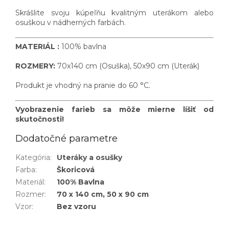
Skrášlite svoju kúpeľňu kvalitným uterákom alebo
osuškou v nádherných farbách.
MATERIÁL :
100% bavlna
ROZMERY:
70x140 cm (Osuška), 50x90 cm (Uterák)
Produkt je vhodný na pranie do 60 °C.
Vyobrazenie farieb sa môže mierne líšiť od
skutočnosti!
Dodatočné parametre
Kategória
:
Uteráky a osušky
Farba
:
Škoricová
Materiál
:
100% Bavlna
Rozmer
:
70 x 140 cm, 50 x 90 cm
Vzor
:
Bez vzoru