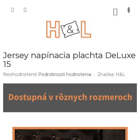
Prejsť
na
NÁKU
obsah
KOŠÍK
Jersey napínacia plachta DeLuxe
15
Priemerné
Neohodnotené
Podrobnosti hodnotenia
Značka:
H&L
hodnotenie
produktu
je
0,0
z
5
hviezdičiek.