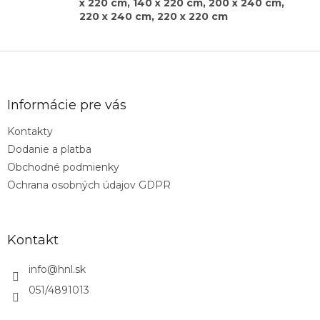
x 220 cm, 140 x 220 cm, 200 x 240 cm,
220 x 240 cm, 220 x 220 cm
Z
á
p
ä
Informácie pre vás
t
Kontakty
i
Dodanie a platba
e
Obchodné podmienky
Ochrana osobných údajov GDPR
Kontakt
info
@
hnl.sk
051/4891013