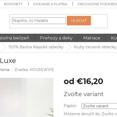
KONTAKTY
DODANIE A PLATBA
OBCHODNÉ PODMIEN
HĽADAŤ
teľná bielizeň
Prehozy a deky
Matrace
Kú
100% Bavlna Klasické obliečky
Kruhy červené obliečk
eLuxe
tenia
Značka:
HOUSEWIFE
od
€16,20
Jednotková
Zvoľte variant
cena:
Paplón
Môžeme doručiť do:
Zvoľte v