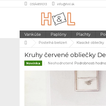
Prejsť
051/4891013
info@hnl.sk
na
obsah
Vankúše
Paplóny
Plachty
Pos
Domov
Posteľná bielizeň
Klasické obliečky
Kruhy červené obliečky D
Priemerné
Neohodnotené
Podrobnosti hodno
Novinka
hodnotenie
produktu
je
0,0
z
5
hviezdičiek.