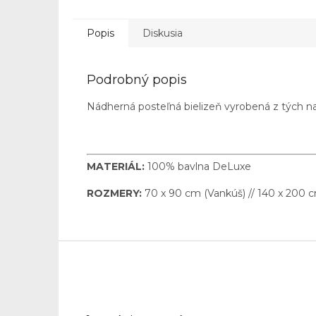
Popis
Diskusia
Podrobný popis
Nádherná posteľná bielizeň vyrobená z tých naj
MATERIÁL:
100% bavlna DeLuxe
ROZMERY:
70 x 90 cm (Vankúš) // 140 x 200
Z
á
p
ä
t