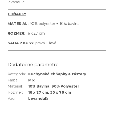
levandule.
CHŇAPKY
MATERIÁL:
90% polyester +
10% bavlna
ROZMER:
16 x 27 cm
SADA 2 KUSY:
pravá + ľavá
Dodatočné parametre
Kategória
:
Kuchynské chňapky a zástery
Farba
:
Mix
Materiál
:
10% Bavlna, 90% Polyester
Rozmer
:
16 x 27 cm, 50 x 76 cm
Vzor
:
Levanduľa
Z