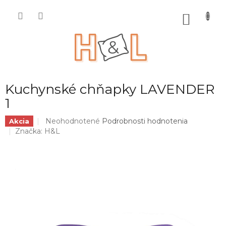
Prejsť
na
NÁKU
obsah
KOŠÍK
Kuchynské chňapky LAVENDER
1
Priemerné
Neohodnotené
Podrobnosti hodnotenia
Akcia
hodnotenie
Značka:
H&L
produktu
je
0,0
z
5
hviezdičiek.