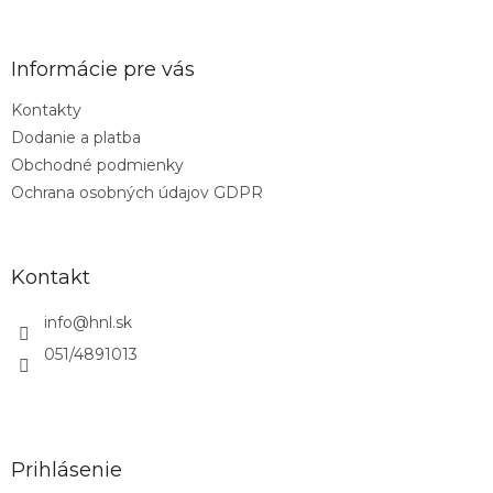
á
p
ä
Informácie pre vás
t
Kontakty
i
Dodanie a platba
e
Obchodné podmienky
Ochrana osobných údajov GDPR
Kontakt
info
@
hnl.sk
051/4891013
Prihlásenie