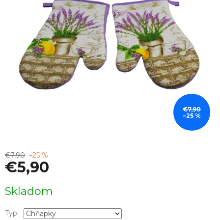
€7,90
–25 %
€7,90
–25 %
€5,90
Jednotková
Skladom
cena:
Typ