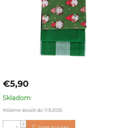
€5,90
Jednotková
Skladom
cena:
Môžeme doručiť do:
11.8.2026
Pridať do košíka