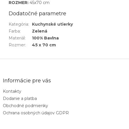
ROZMER:
45x70 cm
Dodatočné parametre
Kategória
:
Kuchynské utierky
Farba
:
Zelená
Materiál
:
100% Bavlna
Rozmer
:
45 x 70 cm
Z
á
p
ä
Informácie pre vás
t
Kontakty
i
Dodanie a platba
e
Obchodné podmienky
Ochrana osobných údajov GDPR