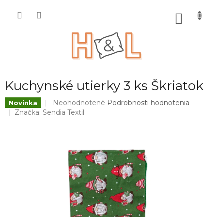
Prejsť
na
NÁKU
obsah
KOŠÍK
Kuchynské utierky 3 ks Škriatok
Priemerné
Neohodnotené
Podrobnosti hodnotenia
Novinka
hodnotenie
Značka:
Sendia Textil
produktu
je
0,0
z
5
hviezdičiek.