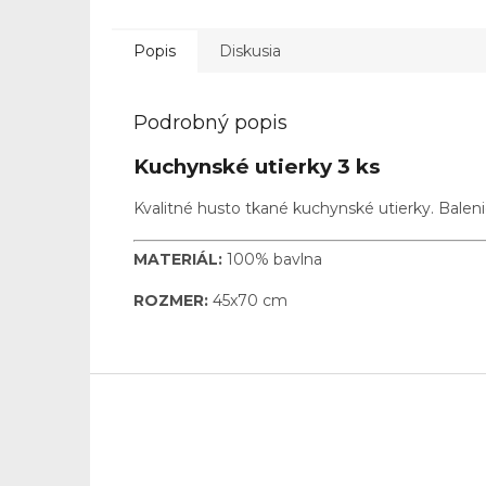
Popis
Diskusia
Podrobný popis
Kuchynské utierky 3 ks
Kvalitné husto tkané kuchynské utierky. Baleni
MATERIÁL:
100% bavlna
ROZMER:
45x70 cm
Z
á
p
ä
t