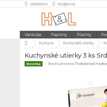
Prejsť
051/4891013
info@hnl.sk
na
obsah
Vankúše
Paplóny
Plachty
Pos
Domov
Kuchyňa
Kuchynské utierky
Ku
Kuchynské utierky 3 ks Sr
Priemerné
Neohodnotené
Podrobnosti hodno
Novinka
hodnotenie
produktu
je
0,0
z
5
hviezdičiek.