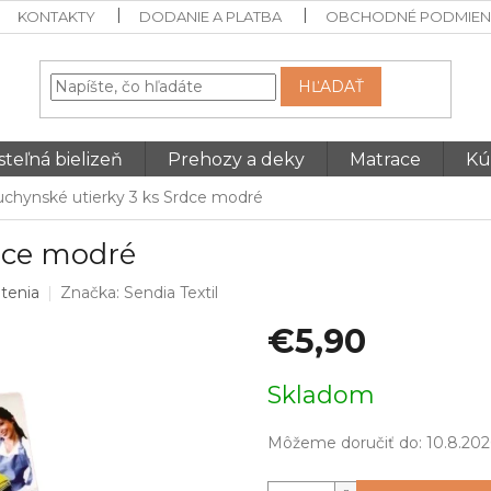
KONTAKTY
DODANIE A PLATBA
OBCHODNÉ PODMIEN
HĽADAŤ
teľná bielizeň
Prehozy a deky
Matrace
Kú
chynské utierky 3 ks Srdce modré
dce modré
tenia
Značka:
Sendia Textil
€5,90
Jednotková
Skladom
cena:
Môžeme doručiť do:
10.8.202