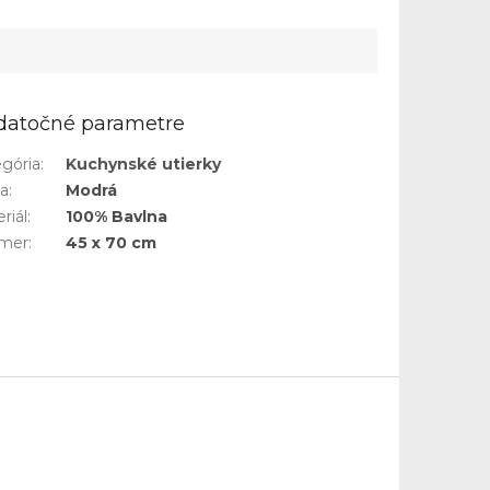
datočné parametre
gória
:
Kuchynské utierky
ba
:
Modrá
riál
:
100% Bavlna
mer
:
45 x 70 cm