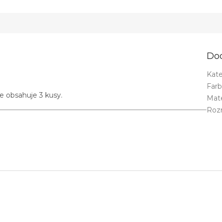
Do
Kate
Far
e obsahuje 3 kusy.
Mate
Roz