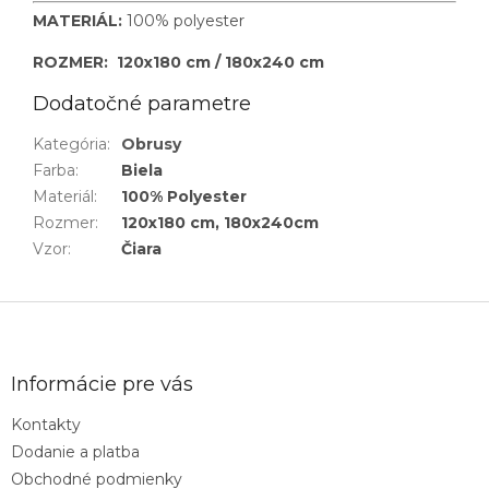
MATERIÁL:
100% polyester
ROZMER: 120x180 cm / 180x240 cm
Dodatočné parametre
Kategória
:
Obrusy
Farba
:
Biela
Materiál
:
100% Polyester
Rozmer
:
120x180 cm, 180x240cm
Vzor
:
Čiara
Z
á
p
ä
Informácie pre vás
t
Kontakty
i
Dodanie a platba
e
Obchodné podmienky