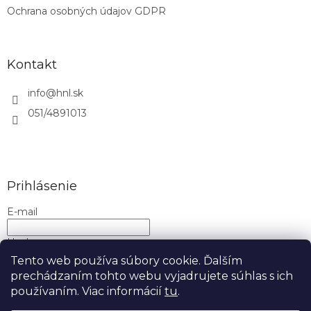
Ochrana osobných údajov GDPR
Kontakt
info
@
hnl.sk
051/4891013
Prihlásenie
E-mail
Heslo
Tento web používa súbory cookie. Ďalším
prechádzaním tohto webu vyjadrujete súhlas s ich
PRIHLÁSIŤ SA
používaním. Viac informácií
tu
.
Nová registrácia
Zabudnuté heslo