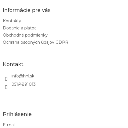
p
ä
Informácie pre vás
t
Kontakty
i
Dodanie a platba
e
Obchodné podmienky
Ochrana osobných údajov GDPR
Kontakt
info
@
hnl.sk
051/4891013
Prihlásenie
E-mail