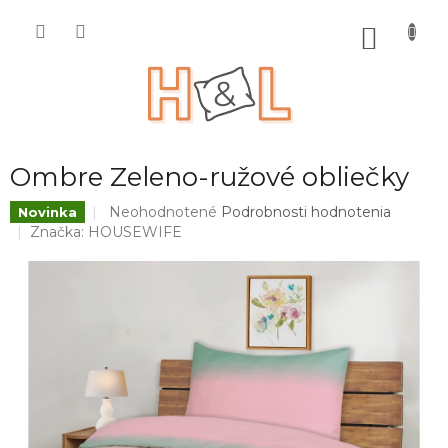
Prejsť
na
NÁKU
obsah
KOŠÍK
Ombre Zeleno-ružové obliečky
Priemerné
Neohodnotené
Podrobnosti hodnotenia
Novinka
hodnotenie
Značka:
HOUSEWIFE
produktu
je
0,0
z
5
hviezdičiek.