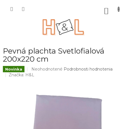
Prejsť
na
NÁKU
obsah
KOŠÍK
Pevná plachta Svetlofialová
200x220 cm
Priemerné
Neohodnotené
Podrobnosti hodnotenia
Novinka
hodnotenie
Značka:
H&L
produktu
je
0,0
z
5
hviezdičiek.