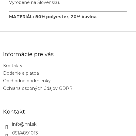
Vyrobené na Slovensku.
MATERIÁL: 80% polyester, 20% bavlna
Z
á
p
ä
Informácie pre vás
t
Kontakty
i
Dodanie a platba
e
Obchodné podmienky
Ochrana osobných údajov GDPR
Kontakt
info
@
hnl.sk
051/4891013