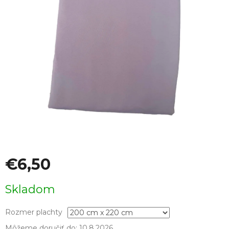
€6,50
Jednotková
Skladom
cena:
Rozmer plachty
Môžeme doručiť do:
10.8.2026