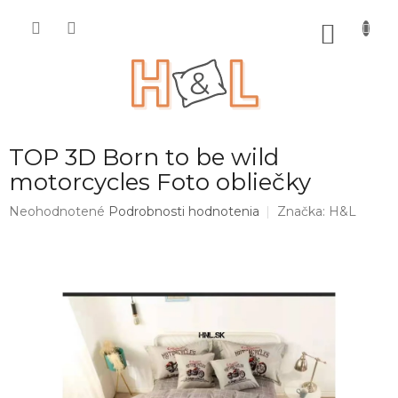
Prejsť
na
NÁKU
obsah
KOŠÍK
TOP 3D Born to be wild
motorcycles Foto obliečky
Priemerné
Neohodnotené
Podrobnosti hodnotenia
Značka:
H&L
hodnotenie
produktu
je
0,0
z
5
hviezdičiek.