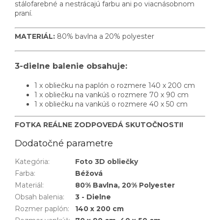
stálofarebné a nestrácajú farbu ani po viacnásobnom
praní.
MATERIÁL:
80% bavlna a 20% polyester
3-dielne balenie obsahuje:
1 x obliečku na paplón o rozmere 140 x 200 cm
1 x obliečku na vankúš o rozmere 70 x 90 cm
1 x obliečku na vankúš o rozmere 40 x 50 cm
FOTKA REÁLNE ZODPOVEDÁ SKUTOČNOSTI!
Dodatočné parametre
Kategória
:
Foto 3D obliečky
Farba
:
Béžová
Materiál
:
80% Bavlna, 20% Polyester
Obsah balenia
:
3 - Dielne
Rozmer paplón
:
140 x 200 cm