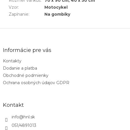
Rozmer vankúš
:
70 x 90 cm, 40 x 50 cm
Vzor
:
Motocykel
Zapínanie
:
Na gombíky
Z
á
p
ä
Informácie pre vás
t
Kontakty
i
Dodanie a platba
e
Obchodné podmienky
Ochrana osobných údajov GDPR
Kontakt
info
@
hnl.sk
051/4891013