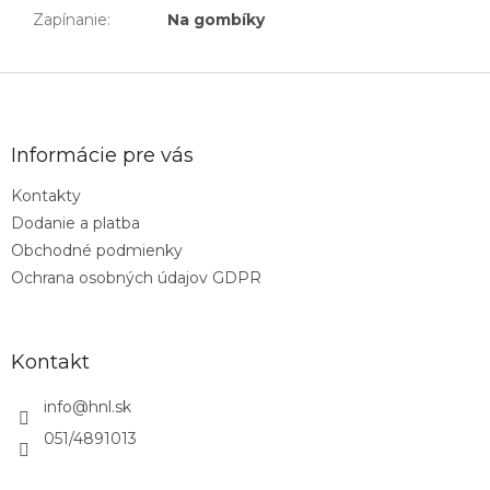
Zapínanie
:
Na gombíky
Z
á
p
ä
Informácie pre vás
t
Kontakty
i
Dodanie a platba
e
Obchodné podmienky
Ochrana osobných údajov GDPR
Kontakt
info
@
hnl.sk
051/4891013