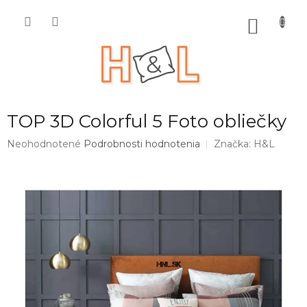
Prejsť
na
NÁKU
obsah
KOŠÍK
TOP 3D Colorful 5 Foto obliečky
Priemerné
Neohodnotené
Podrobnosti hodnotenia
Značka:
H&L
hodnotenie
produktu
je
0,0
z
5
hviezdičiek.