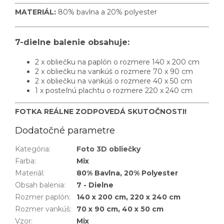
MATERIÁL:
80% bavlna a 20% polyester
7-dielne balenie obsahuje:
2 x obliečku na paplón o rozmere 140 x 200 cm
2 x obliečku na vankúš o rozmere 70 x 90 cm
2 x obliečku na vankúš o rozmere 40 x 50 cm
1 x posteľnú plachtu o rozmere 220 x 240 cm
FOTKA REÁLNE ZODPOVEDÁ SKUTOČNOSTI!
Dodatočné parametre
Kategória
:
Foto 3D obliečky
Farba
:
Mix
Materiál
:
80% Bavlna, 20% Polyester
Obsah balenia
:
7 - Dielne
Rozmer paplón
:
140 x 200 cm, 220 x 240 cm
Rozmer vankúš
:
70 x 90 cm, 40 x 50 cm
Vzor
:
Mix