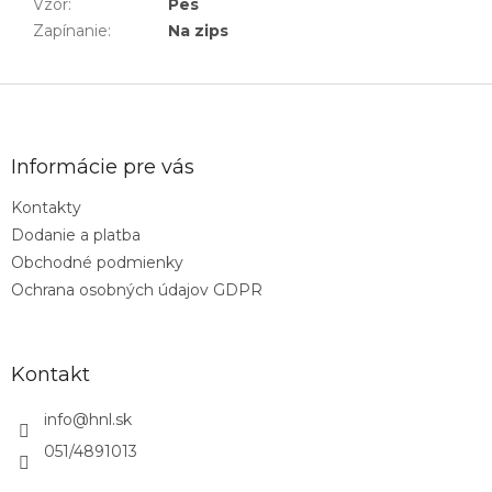
Vzor
:
Pes
Zapínanie
:
Na zips
Z
á
p
ä
Informácie pre vás
t
Kontakty
i
Dodanie a platba
e
Obchodné podmienky
Ochrana osobných údajov GDPR
Kontakt
info
@
hnl.sk
051/4891013