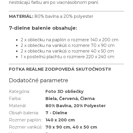
nestrácajú farbu ani po viacnásobnom praní.
MATERIÁL:
80% bavlna a 20% polyester
7-dielne balenie obsahuje:
2 x obliečku na paplón o rozmere 140 x 200 cm
2 x obliečku na vankúš o rozmere 70 x 90 cm
2 x obliečku na vankúš o rozmere 40 x 50 cm
1 x posteľnú plachtu o rozmere 220 x 240 cm
FOTKA REÁLNE ZODPOVEDÁ SKUTOČNOSTI!
Dodatočné parametre
Kategória
:
Foto 3D obliečky
Farba
:
Biela, Červená, Čierna
Materiál
:
80% Bavlna, 20% Polyester
Obsah balenia
:
7 - Dielne
Rozmer paplón
:
140 x 200 cm
Rozmer vankúš
:
70 x 90 cm, 40 x 50 cm