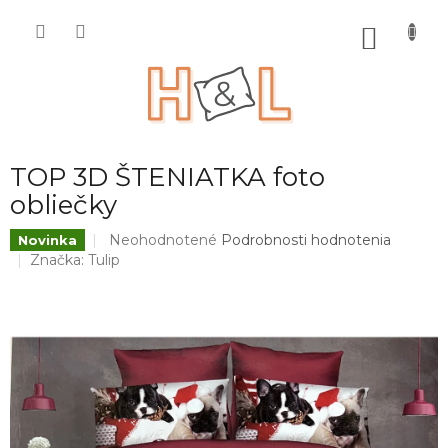
Prejsť
na
NÁKU
obsah
KOŠÍK
TOP 3D ŠTENIATKA foto
obliečky
Priemerné
Neohodnotené
Podrobnosti hodnotenia
Novinka
hodnotenie
Značka:
Tulip
produktu
je
0,0
z
5
hviezdičiek.