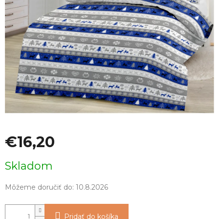
€16,20
Jednotková
Skladom
cena:
Môžeme doručiť do:
10.8.2026
Pridať do košíka