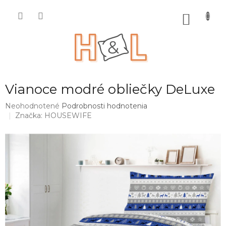
Prejsť
na
NÁKU
obsah
KOŠÍK
Vianoce modré obliečky DeLuxe
Priemerné
Neohodnotené
Podrobnosti hodnotenia
hodnotenie
Značka:
HOUSEWIFE
produktu
je
0,0
z
5
hviezdičiek.