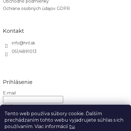
Obchodné podmienky
Ochrana osobných údajov GDPR
Kontakt
info
@
hnl.sk
051/4891013
Prihlásenie
E-mail
Heslo
Tento web používa súbory cookie. Ďalším
prechádzaním tohto webu vyjadrujete súhlas s ich
PRIHLÁSIŤ SA
používaním. Viac informácií
tu
.
Nová registrácia
Zabudnuté heslo