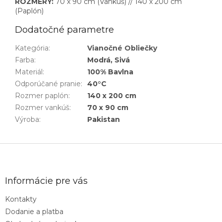
ROZMERY:
70 x 90 cm (Vankúš) // 140 x 200 cm
(Paplón)
Dodatočné parametre
Kategória
:
Vianočné Obliečky
Farba
:
Modrá, Sivá
Materiál
:
100% Bavlna
Odporúčané pranie
:
40°C
Rozmer paplón
:
140 x 200 cm
Rozmer vankúš
:
70 x 90 cm
Výroba
:
Pakistan
Z
á
p
ä
Informácie pre vás
t
Kontakty
i
Dodanie a platba
e