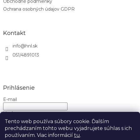
Obchodné podmienky
Ochrana osobných údajov GDPR
Kontakt
info
@
hnl.sk
051/4891013
Prihlásenie
E-mail
Heslo
Tento web používa súbory cookie. Ďalším
prechádzaním tohto webu vyjadrujete súhlas s ich
PRIHLÁSIŤ SA
používaním. Viac informácií
tu
.
Nová registrácia
Zabudnuté heslo