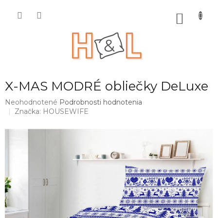
Prejsť
na
NÁKU
obsah
KOŠÍK
X-MAS MODRÉ obliečky DeLuxe
Priemerné
Neohodnotené
Podrobnosti hodnotenia
hodnotenie
Značka:
HOUSEWIFE
produktu
je
0,0
z
5
hviezdičiek.