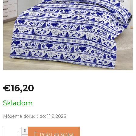
€16,20
Jednotková
Skladom
cena:
Môžeme doručiť do:
11.8.2026
Pridať do košíka