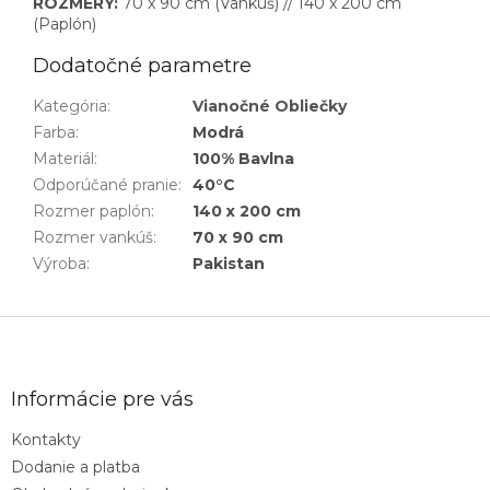
ROZMERY:
70 x 90 cm (Vankúš) // 140 x 200 cm
(Paplón)
Dodatočné parametre
Kategória
:
Vianočné Obliečky
Farba
:
Modrá
Materiál
:
100% Bavlna
Odporúčané pranie
:
40°C
Rozmer paplón
:
140 x 200 cm
Rozmer vankúš
:
70 x 90 cm
Výroba
:
Pakistan
Z
á
p
ä
Informácie pre vás
t
Kontakty
i
Dodanie a platba
e