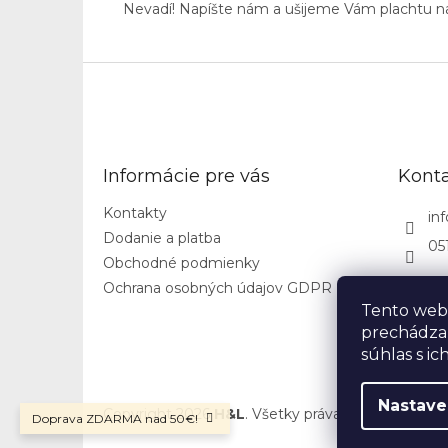
Nevadí! Napíšte nám a ušijeme Vám plachtu n
Z
á
p
ä
t
Informácie pre vás
Kont
i
e
Kontakty
inf
Dodanie a platba
05
Obchodné podmienky
Ochrana osobných údajov GDPR
Tento web 
prechádza
súhlas s ic
Nastave
Copyright 2026
H&L
. Všetky práva vyhradené.
Upr
Doprava ZDARMA nad 50€!