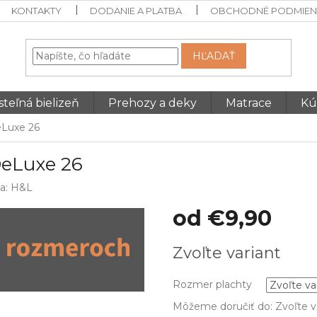
KONTAKTY
DODANIE A PLATBA
OBCHODNÉ PODMIEN
HĽADAŤ
teľná bielizeň
Prehozy a deky
Matrace
Kú
eLuxe 26
DeLuxe 26
a:
H&L
od
€9,90
Jednotková
Zvoľte variant
cena:
Rozmer plachty
Môžeme doručiť do:
Zvoľte v