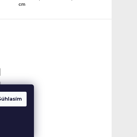
cm
Súhlasím
eslo