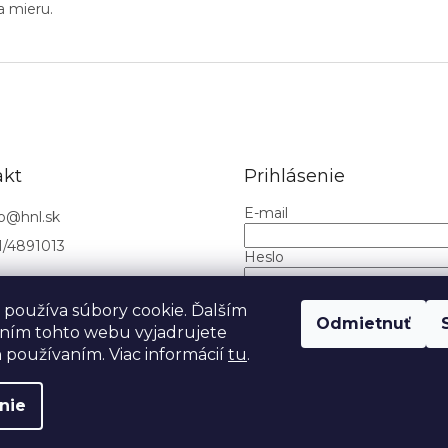
a mieru.
akt
Prihlásenie
E-mail
o
@
hnl.sk
1/4891013
Heslo
používa súbory cookie. Ďalším
PRIHLÁSIŤ SA
Odmietnuť
ním tohto webu vyjadrujete
Nová registrácia
Zabudnuté h
h používaním. Viac informácií
tu
.
nie
aviť nastavenie cookies