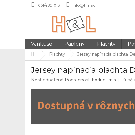
Prejsť
051/4891013
info@hnl.sk
na
obsah
Vankúše
Paplóny
Plachty
Pos
Domov
Plachty
Jersey napínacia plachta D
Jersey napínacia plachta 
Priemerné
Neohodnotené
Podrobnosti hodnotenia
Značk
hodnotenie
produktu
je
0,0
z
5
hviezdičiek.