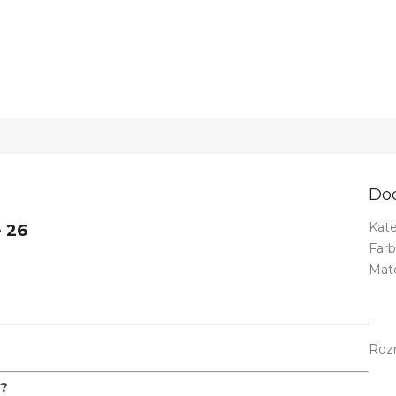
Do
Kate
 26
Far
Mate
Roz
?