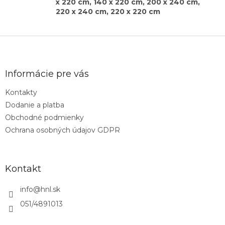
x 220 cm, 140 x 220 cm, 200 x 240 cm,
220 x 240 cm, 220 x 220 cm
Z
á
p
ä
Informácie pre vás
t
Kontakty
i
Dodanie a platba
e
Obchodné podmienky
Ochrana osobných údajov GDPR
Kontakt
info
@
hnl.sk
051/4891013