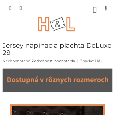
Prejsť
na
NÁKU
obsah
KOŠÍK
Jersey napínacia plachta DeLuxe
29
Priemerné
Neohodnotené
Podrobnosti hodnotenia
Značka:
H&L
hodnotenie
produktu
je
0,0
z
5
hviezdičiek.